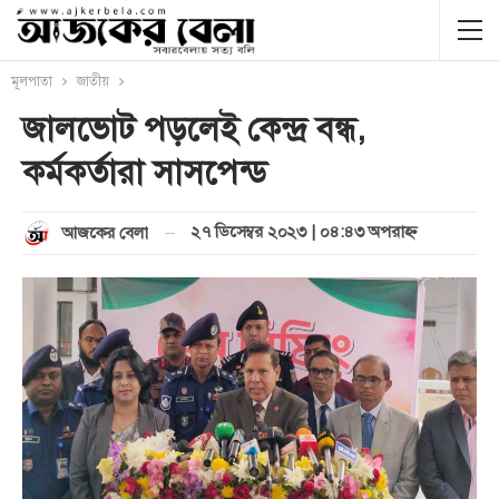
মূলপাতা
জাতীয়
জালভোট পড়লেই কেন্দ্র বন্ধ,
কর্মকর্তারা সাসপেন্ড
২৭ ডিসেম্বর ২০২৩ | ০৪:৪৩ অপরাহ্ণ
আজকের বেলা