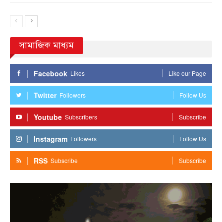
সামাজিক মাধ্যম
Facebook
Likes
Like our Page
Twitter
Followers
Follow Us
Youtube
Subscribers
Subscribe
Instagram
Followers
Follow Us
RSS
Subscribe
Subscribe