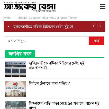
মূলপাতা
Injection Location: After Header News Ticker
হাটহাজারীতে ঝটিকা মিছিলের চেষ্টা, দুই ছাত্রলীগকর্মী গ্রেপ্তার
Search
সার্চ
জনপ্রিয় খবর
হাটহাজারীতে ঝটিকা মিছিলের চেষ্টা, দুই
ছাত্রলীগকর্মী…
নির্বাচন ঠেকাতে কারা সক্রিয়?
শিক্ষকদের বাড়ি ভাড়া বেড়ে ১৫ শতাংশ, পাবেন দুই
ধাপে