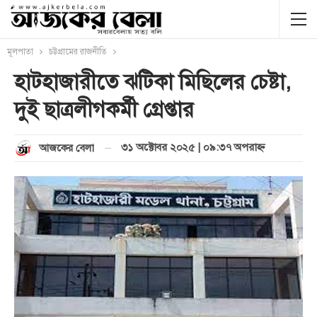
মূলপাতা
চট্টগ্রামের রাজনীতি
হাটহাজারীতে ঝটিকা মিছিলের চেষ্টা,
দুই ছাত্রলীগকর্মী গ্রেপ্তার
৩১ অক্টোবর ২০২৫ | ০৯:৩৭ অপরাহ্ণ
আজকের বেলা