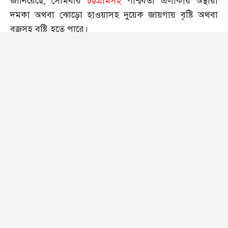
জানিয়েছে, সোমবার
চট্টগ্রামসহ
পার্শ্ববর্তী এলাকায় অস্থায়ী
দমকা অথবা ঝোড়ো হাওয়াসহ দুয়েক জায়গায় বৃষ্টি অথবা
বজ্রসহ বৃষ্টি হতে পারে।
পতেঙ্গা আবহাওয়া অফিসের পূর্বাভাস কর্মকর্তা মো. আব্দুল
বারেক জানান, চলতি মাসের প্রতিদিন চট্টগ্রাম শহরের
তাপমাত্রা ছিল স্বাভাবিকের চেয়ে বেশি। এরমধ্যে টানা ৬ দিন
মৃদু থেকে মাঝারি তাপপ্রবাহ বয়ে গেছে।
আবহাওয়া অফিসের পূর্বাভাস অনুযায়ী সোমবার সন্ধ্যা ৬টা
পর্যন্ত চট্টগ্রাম ও পার্শ্ববর্তী এলাকাসমূহে অস্থায়ী দমকা অথবা
ঝোড়ো হাওয়াসহ দুয়েক জায়গায় বৃষ্টি অথবা বজ্রসহ বৃষ্টি হতে
পারে। বৃষ্টি হলে কমবে তাপমাত্রা এবং তীব্র গরম থেকে কিছুটা
স্বস্তি পাবেন চট্টগ্রামবাসী।
সেই সঙ্গে কোথাও কোথাও বিক্ষিপ্তভাবে শিলাবৃষ্টি হতে পারে।
এ সময়ে রাত ও দিনের অপমাত্রা সামান্য হ্রাস পেতে পারে।
জলীয় বাষ্পের আধিক্যের কারণে অস্বস্তি বাড়তে পারে। এছাড়া