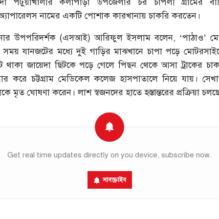
দা পটুয়াখালীর কলাপাড়া উপজেলার চর চাপলী গ্রামের বাসি
 অ্যাপারেলস নামের একটি পোশাক কারখানায় চাকরি করতেন।
নার উপপরিদর্শক (এসআই) আরিফুল ইসলাম বলেন, ‘পাঠাও’ ম
 সময় যানজটের মধ্যে দুই গাড়ির মাঝখানে চাপা পড়ে মোটরসা
ে থাকা জায়েদা ছিটকে পড়ে গেলে পিছন থেকে আসা ট্রাকের চাকা
দ্ধার করে চট্টগ্রাম মেডিকেল কলেজ হাসপাতালে নিয়ে যায়। সেখা
ে মৃত ঘোষণা করেন। লাশ স্বজনদের হাতে হস্তান্তরের প্রক্রিয়া চলছ
Get real time updates directly on you device, subscribe now.
সাবস্ক্রাইব