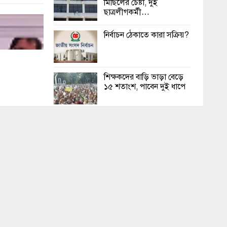
মিছিলের চেষ্টা, দুই
ছাত্রলীগকর্মী…
নির্বাচন ঠেকাতে কারা সক্রিয়?
শিক্ষকদের বাড়ি ভাড়া বেড়ে
১৫ শতাংশ, পাবেন দুই ধাপে
ইমপোর্ট কুরিয়ার সেকশন
থেকে আগুনের সূত্রপাত বলে
মনে হচ্ছে
চট্টগ্রামে রাস্তায় মিললো
বিশ্ববিদ্যালয় শিক্ষার্থীর লাশ
চার কারণে ভোটের সময়
ড্রোন ওড়ানো নিষিদ্ধ থাকবে