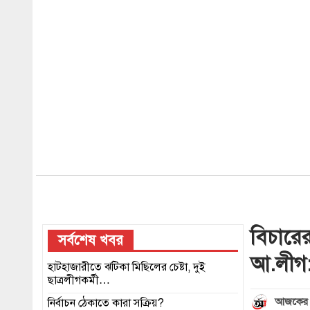
বিচারে
সর্বশেষ খবর
আ.লীগ:
হাটহাজারীতে ঝটিকা মিছিলের চেষ্টা, দুই
ছাত্রলীগকর্মী…
আজকের 
নির্বাচন ঠেকাতে কারা সক্রিয়?