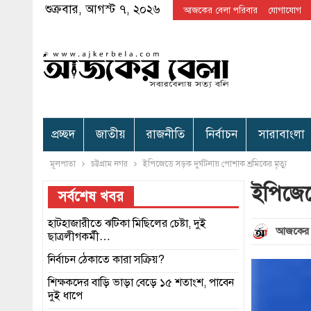
শুক্রবার, আগস্ট ৭, ২০২৬
আজকের বেলা পরিবার
যোগাযোগ
প্রচ্ছদ
জাতীয়
রাজনীতি
নির্বাচন
সারাবাংলা
মূলপাতা
চট্টগ্রাম নগর
ইপিজেডে সড়ক দুর্ঘটনায় পোশাক শ্রমিকের মৃত্যু
ইপিজেডে
সর্বশেষ খবর
হাটহাজারীতে ঝটিকা মিছিলের চেষ্টা, দুই
আজকের 
ছাত্রলীগকর্মী…
নির্বাচন ঠেকাতে কারা সক্রিয়?
শিক্ষকদের বাড়ি ভাড়া বেড়ে ১৫ শতাংশ, পাবেন
দুই ধাপে