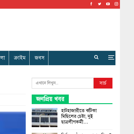
েলা
ক্রাইম
জবস
Search
সার্চ
জনপ্রিয় খবর
হাটহাজারীতে ঝটিকা
মিছিলের চেষ্টা, দুই
ছাত্রলীগকর্মী…