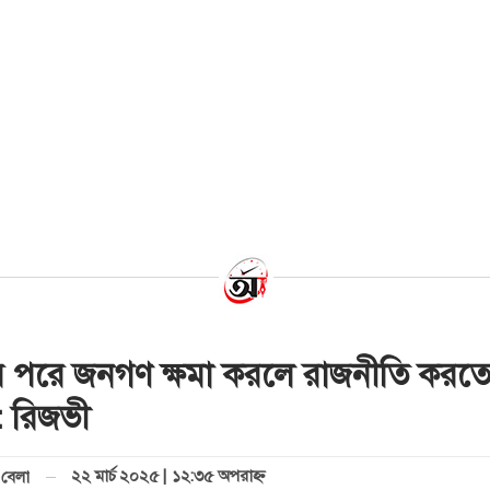
র পরে জনগণ ক্ষমা করলে রাজনীতি করত
 রিজভী
২২ মার্চ ২০২৫ | ১২:৩৫ অপরাহ্ণ
বেলা