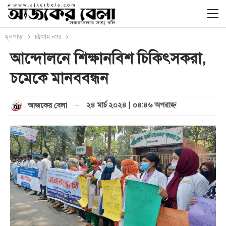
মূলপাতা
চট্টগ্রাম নগর
আন্দোলনে শিক্ষানবিশ চিকিৎসকরা,
চমেকে মানববন্ধন
২৪ মার্চ ২০২৪ | ০৪:৪৬ অপরাহ্ণ
আজকের বেলা