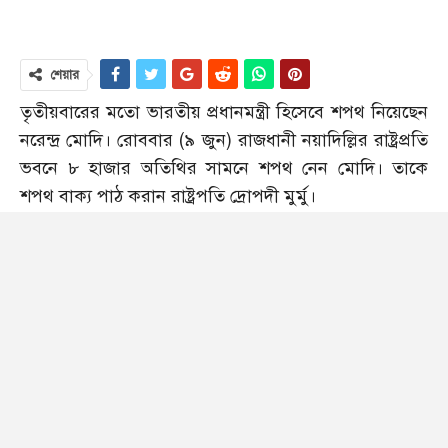
শেয়ার
তৃতীয়বারের মতো ভারতীয় প্রধানমন্ত্রী হিসেবে শপথ নিয়েছেন
নরেন্দ্র মোদি। রোববার (৯ জুন) রাজধানী নয়াদিল্লির রাষ্ট্রপ্রতি
ভবনে ৮ হাজার অতিথির সামনে শপথ নেন মোদি। তাকে
শপথ বাক্য পাঠ করান রাষ্ট্রপতি দ্রোপদী মুর্মু।
মোদির এ শপথ অনুষ্ঠানে বাংলাদেশের প্রধানমন্ত্রী শেখ হাসিনা
ছাড়াও ভারতের প্রতিবেশী দেশসহ মোট সাতটি দেশের
প্রধানমন্ত্রী, প্রেসিডেন্ট ও ভাইস প্রেসিডেন্ট অংশ নেন। তাদের
এই অনুষ্ঠানে যোগ দিতে আমন্ত্রণ জানানো হয়।
বাংলাদেশ সময় সন্ধ্যা ৭টা ৪৫ মিনিটে শপথ অনুষ্ঠানটি শুরু
হয়। প্রধানমন্ত্রী হিসেবে মোদি শপথ নেওয়ার পর দেশটির
কেন্দ্রীয় মন্ত্রীদের শপথ বাক্য পাঠ করানো শুরু করেন