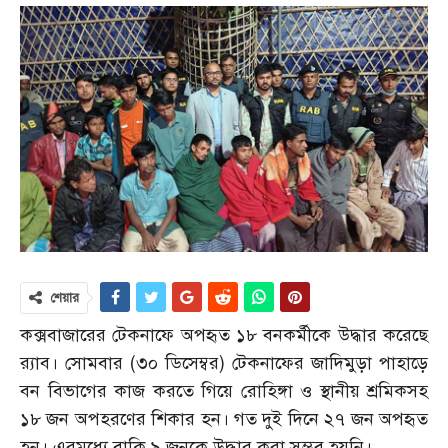
শেয়ার
কক্সবাজারের টেকনাফে অপহৃত ১৮ বনকর্মীকে উদ্ধার করেছে
র‍্যাব। সোমবার (৩০ ডিসেম্বর) টেকনাফের জাদিমুড়া পাহাড়ে
বন বিভাগের কাজ করতে গিয়ে রোহিঙ্গা ও স্থানীয় শ্রমিকসহ
১৮ জন অপহরণের শিকার হন। গত দুই দিনে ২৭ জন অপহৃত
হন। এরমধ্যে বাকি ৯ জনকে উদ্ধার করা সম্ভব হয়নি।