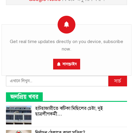
Get real time updates directly on you device, subscribe
now.
সাবস্ক্রাইব
Search
সার্চ
জনপ্রিয় খবর
হাটহাজারীতে ঝটিকা মিছিলের চেষ্টা, দুই
ছাত্রলীগকর্মী…
নির্বাচন ঠেকাতে কারা সক্রিয়?