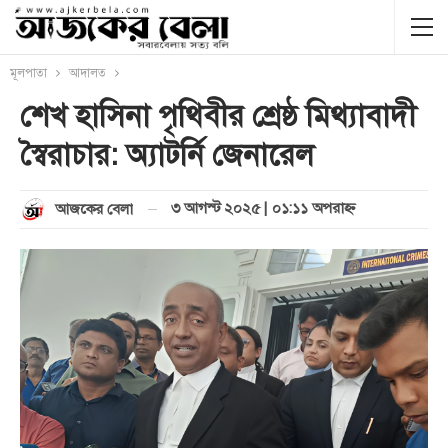
মূলপাতা
আদালত
শেখ হাসিনা পৃথিবীর শ্রেষ্ঠ মিথ্যাবাদী
স্বৈরাচার: অ্যাটর্নি জেনারেল
৩ আগস্ট ২০২৫ | ০১:১১ অপরাহ্ণ
আজকের বেলা