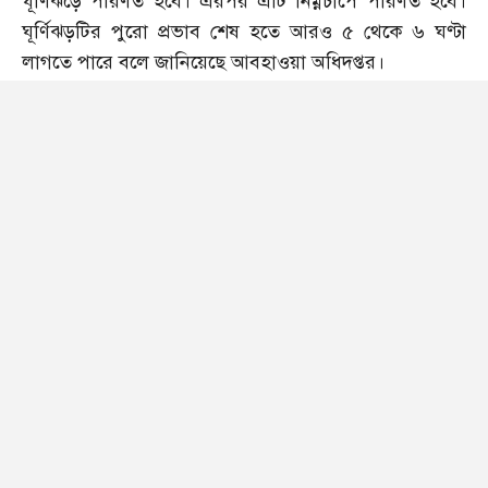
ঘূর্ণিঝড়ে পরিণত হবে। এরপর এটি নিম্নচাপে পরিণত হবে।
ঘূর্ণিঝড়টির পুরো প্রভাব শেষ হতে আরও ৫ থেকে ৬ ঘণ্টা
লাগতে পারে বলে জানিয়েছে আবহাওয়া অধিদপ্তর।
বঙ্গোপসাগরে সৃষ্ট ঘূর্ণিঝড়টি রোববার (২৬ মে) রাত ৮টার
দিকে বাংলাদেশের উপকূলে আঘাত করে। এরপর উপকূল
থেকে শুরু করে সারা দেশে বৃষ্টি শুরু হয়।
আজ সকাল ৮টার দিকে আবহাওয়া অধিদপ্তরের আবহাওয়াবিদ
মুহাম্মদ আবুল কালাম মল্লিক গণমাধ্যমকে জানান, ঘূর্ণিঝড়
রেমালের কেন্দ্র বাংলাদেশের উপকূল অতিক্রম করেছে।
রোববার রাত ৮টার দিকে ঘূর্ণিঝড়টির কেন্দ্র মোংলার দক্ষিণ-
পশ্চিম দিক দিয়ে পশ্চিমবঙ্গ উপকূল ও বাংলাদেশের খেপুপাড়া
উপকূল অতিক্রম শুরু করে। এই ঘূর্ণিঝড়ের প্রভাবে সাতক্ষীরা,
খুলনা, বাগেরহাট, পিরোজপুর, পটুয়াখালী, বরগুনা, ভোলাসহ
উপকূলের বিভিন্ন জেলায় ঝড়ো হাওয়া বয়ে যায়। বাতাসের
গতিবেগ ছিল ঘণ্টায় ৯০ থেকে ১২০ কিলোমিটার। এর প্রভাবে