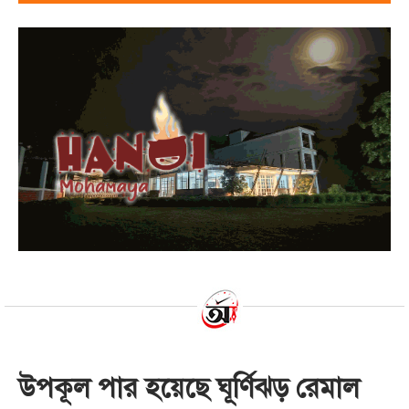
উপকূল পার হয়েছে ঘূর্ণিঝড় রেমাল