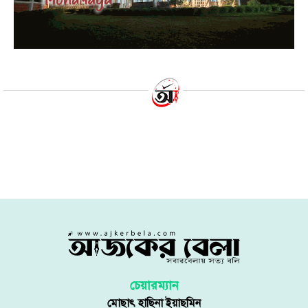
যদি আবার ডাক আসে রাজপথে
নামব
১৪ আগস্ট ২০২৪ | ০২:৩৩ অপরাহ্ণ
আজকের বেলা