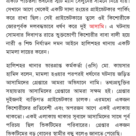
একটি পাঁচতলা ভবনের স্মার্ট ম্যান সেলুনের সামনে নিয়ে যায়।
সেখানে আগে থেকেই একটি সাদা রংয়ের প্রাইভেটকার পার্কিং
করে রাখা ছিল। সেই প্রাইভেটকারে তুলে ওই কিশোরীকে
জোরপূর্বক দলবদ্ধভাবে ধর্ষণ করে দুই
আসামি
। এ ঘটনায়
সোমবার দিবাগত রাতে ভুক্তভোগী কিশোরীর বাবা বাদী হয়ে
নারী ও শিশু নির্যাতন দমন আইনে হালিশহর থানায় একটি
মামলা দায়ের করেন।
হালিশহর থানার ভারপ্রাপ্ত কর্মকর্তা (ওসি) মো. কায়সার
হামিদ বলেন, মামলা হওয়ার পরপরই ধর্ষণের ঘটনায় জড়িত
আসামিদের গ্রেপ্তারে আমরা অভিযানে নামি। তথ্যপ্রযুক্তির
সহায়তায় আসামিদের গ্রেপ্তারে আমরা সক্ষম হই। গ্রেপ্তার
দুইজনই ব্যক্তিগত প্রাইভেটকার চালক। এরমধ্যে একজন
কিশোরীদের প্রতিবেশী এবং অপরজন আগে একই এলাকায়
থাকতো। একই এলাকায় থাকার সুবাদে আসামিদের সাথে পূর্ব
পরিচয় ছিল ভিকটিমের পরিবারের। গ্রেপ্তার একজন
ভিকটিমের বড় বোনের স্বামীর বন্ধু বলেও জানতে পেরেছি।