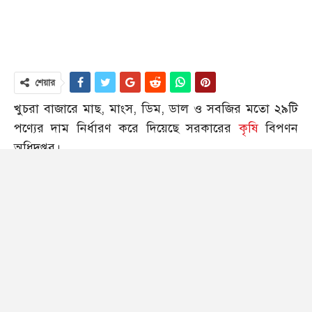
শেয়ার
খুচরা বাজারে মাছ, মাংস, ডিম, ডাল ও সবজির মতো ২৯টি
পণ্যের দাম নির্ধারণ করে দিয়েছে সরকারের
কৃষি
বিপণন
অধিদপ্তর।
শুক্রবার (১৫ মার্চ) অধিদপ্তরের মহাপরিচালক মো. মাসুদ
করিমের সই করা এ সংক্রান্ত একটি প্রজ্ঞাপন জারি করা
হয়েছে।
প্রজ্ঞাপনে বলা হয়েছে, ‘কৃষি বিপণন আইন ২০১৮ এর ৪(ঝ)
ধারার ক্ষমতাবলে কতিপয় নিত্যপ্রয়োজনীয় কৃষিপণ্যের
যৌক্তিক মূল্য নির্ধারণ করা হলো। পরবর্তী নির্দেশনা না দেওয়া
পর্যন্ত নির্ধারিত দামে কৃষিপণ্য ক্রয়–বিক্রয়ের অনুরোধ করা