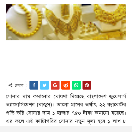
শেয়ার
সোনার দাম কমা‌নোর ঘোষণা দিয়েছে বাংলাদেশ জুয়েলার্স
অ্যাসোসিয়েশন (বাজুস)। ভালো মানের অর্থাৎ ২২ ক্যারেটের
প্রতি ভরি সোনার দাম ১ হাজার ৭৫০ টাকা কমা‌নো হয়েছে।
এর ফলে এই ক্যাটাগরির সোনার নতুন মূল্য হবে ১ লাখ ৮
হাজার ১২৫ টাকা (ভরি)। কয়েকদিন আগে রেকর্ড দাম বাড়িয়ে