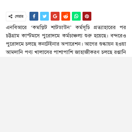
শেয়ার
এনবিআরে ‘কমপ্লিট শাটডাউন’ কর্মসূচি প্রত্যাহারের পর
চট্টগ্রাম কাস্টমসে পুরোদমে কর্মচাঞ্চল্য শুরু হয়েছে। বন্দরেও
পুরোদমে চলছে কনটেইনার অপারেশন। আগের শুল্কায়ন হওয়া
আমদানি পণ্য খালাসের পাশাপাশি জাহাজীকরণ চলছে রপ্তানি
পণ্যবাহী কনটেইনারের।
রোববার (২৯ জুন) সন্ধ্যায় শাটডাউন কর্মসূচি প্রত্যাহারের
পরপরই কাস্টমসের কাজ শুরু করেন কর্মকর্তারা। এতে বিল
অব এন্ট্রি, বিল অব এক্সপোর্ট এবং শুল্কায়ন শুরু হয় কাস্টমসে।
এতে বেসরকারি অফডকগুলোতে সৃষ্ট অচলাবস্থা দূর হয়।
স্বাভাবিক সময়ে আমদানি ও রপ্তানিপণ্য মিলে প্রতিদিন গড়ে
প্রায় ৭ হাজার বিল অব এন্ট্রি ও বিল অব এক্সপোর্ট দাখিল হয়
চট্টগ্রাম কাস্টমসে।