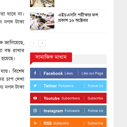
রা যাবে না।
এইচএসসি পরীক্ষার ফল
প্রকাশ ১৬ অক্টোবর
ণ নগদ টাকা
ক্ষ জানিয়েছে,
া বন্ধ রাখার
সামাজিক মাধ্যম
া হয়েছে।
 যায়। বিশেষ
Facebook
Likes
Like our Page
ের চাপ দেখা
Twitter
Followers
Follow Us
ন্য নগদ টাকা
Youtube
Subscribers
Subscribe
Instagram
Followers
Follow Us
RSS
Subscribe
Subscribe