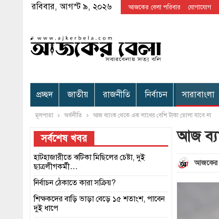
রবিবার, আগস্ট ৯, ২০২৬
আজকের বেলা পরিবার
যোগাযোগ
প্রচ্ছদ
জাতীয়
রাজনীতি
নির্বাচন
সারাবাংলা
মূলপাতা
অর্থনীতি
আজ ব্যাংক থেকে এক লাখের বেশি টাকা তোলা যাবে না
আজ ব্য
সর্বশেষ খবর
হাটহাজারীতে ঝটিকা মিছিলের চেষ্টা, দুই
আজকের 
ছাত্রলীগকর্মী…
নির্বাচন ঠেকাতে কারা সক্রিয়?
শিক্ষকদের বাড়ি ভাড়া বেড়ে ১৫ শতাংশ, পাবেন
দুই ধাপে