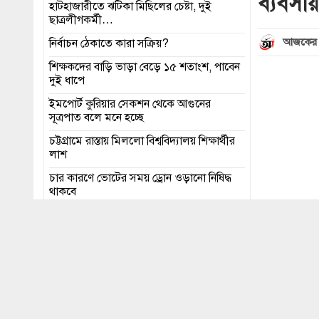
ব্যবসায়
হাটহাজারীতে ঝটিকা মিছিলের চেষ্টা, দুই
ছাত্রলীগকর্মী…
আজকের 
নির্বাচন ঠেকাতে কারা সক্রিয়?
শিক্ষকদের বাড়ি ভাড়া বেড়ে ১৫ শতাংশ, পাবেন
দুই ধাপে
ইমপোর্ট কুরিয়ার সেকশন থেকে আগুনের
সূত্রপাত বলে মনে হচ্ছে
চট্টগ্রামে রাস্তায় মিললো বিশ্ববিদ্যালয় শিক্ষার্থীর
লাশ
চার কারণে ভোটের সময় ড্রোন ওড়ানো নিষিদ্ধ
থাকবে
মধ্যরাত থেকে চট্টগ্রাম বন্দরে চালু হলো নতুন
ট্যারিফ
এইচএসসি পরীক্ষার ফল প্রকাশ ১৬ অক্টোবর