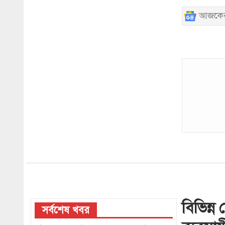
আজকের
বিভিন্ন
সর্বশেষ খবর