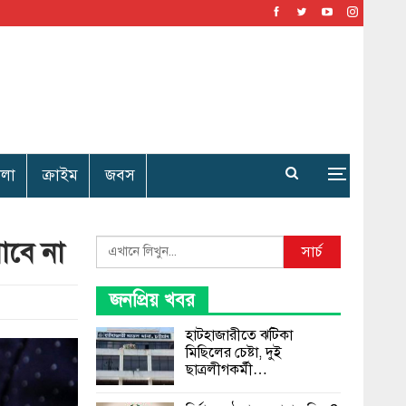
েলা
ক্রাইম
জবস
াবে না
Search
সার্চ
জনপ্রিয় খবর
হাটহাজারীতে ঝটিকা
মিছিলের চেষ্টা, দুই
ছাত্রলীগকর্মী…