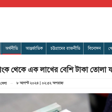
অর্থনীতি
আন্তর্জাতিক
চট্টগ্রামের রাজনীতি
বিনোদন
খ
াংক থেকে এক লাখের বেশি টাকা তোলা য
৮ আগস্ট ২০২৪ | ০২:৫২ অপরাহ্ণ
বেলা