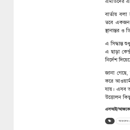
এমডিদের এক 
বার্তায় বল
তবে একজন 
স্থানান্তর 
এ সিদ্ধান্ত 
এ ছাড়া কেন্
নির্দেশ দিয়
জানা গেছে,
করে আওয়ামী
যায়। এসব অর
উত্তোলন কিছ
এসআই/আজকের
আজকের ব