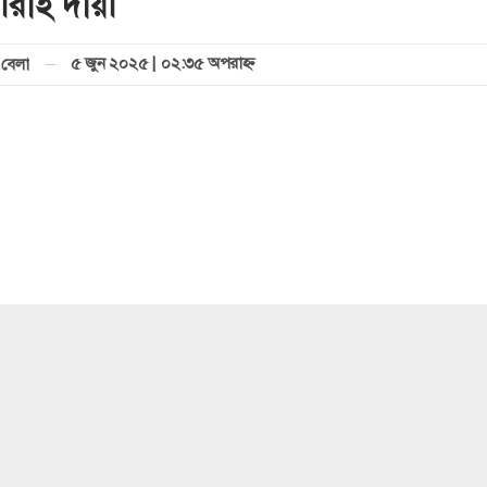
ীরাই দায়ী
৫ জুন ২০২৫ | ০২:৩৫ অপরাহ্ণ
বেলা