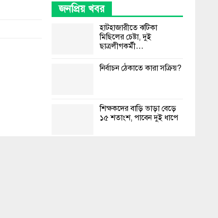
জনপ্রিয় খবর
হাটহাজারীতে ঝটিকা
মিছিলের চেষ্টা, দুই
ছাত্রলীগকর্মী…
নির্বাচন ঠেকাতে কারা সক্রিয়?
শিক্ষকদের বাড়ি ভাড়া বেড়ে
১৫ শতাংশ, পাবেন দুই ধাপে
ইমপোর্ট কুরিয়ার সেকশন
থেকে আগুনের সূত্রপাত বলে
মনে হচ্ছে
চট্টগ্রামে রাস্তায় মিললো
বিশ্ববিদ্যালয় শিক্ষার্থীর লাশ