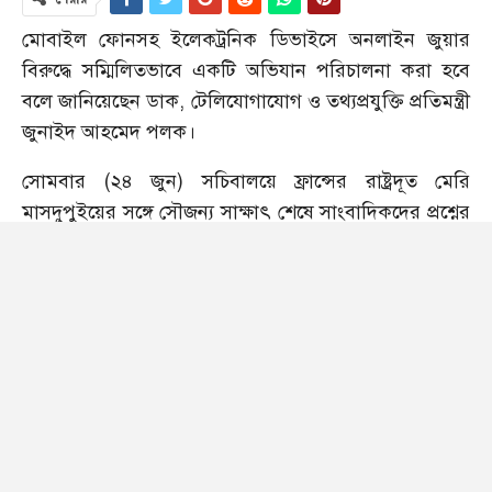
মোবাইল ফোনসহ ইলেকট্রনিক ডিভাইসে অনলাইন জুয়ার
বিরুদ্ধে সম্মিলিতভাবে একটি অভিযান পরিচালনা করা হবে
বলে জানিয়েছেন ডাক, টেলিযোগাযোগ ও তথ্যপ্রযুক্তি প্রতিমন্ত্রী
জুনাইদ আহমেদ পলক।
সোমবার (২৪ জুন) সচিবালয়ে ফ্রান্সের রাষ্ট্রদূত মেরি
মাসদুপুইয়ের সঙ্গে সৌজন্য সাক্ষাৎ শেষে সাংবাদিকদের প্রশ্নের
উত্তরে তিনি এসব কথা জানান।
অনলাইন জুয়ার বিষয়ে দৃষ্টি আকর্ষণ করা হলে প্রতিমন্ত্রী পলক
বলেন, অনলাইন জুয়ায় মারাত্মক ঝুঁকির মধ্যে আমাদের
বিভিন্ন বয়সের ছেলে-মেয়েরা যুক্ত হয়েছেন। এমনকি অনেক
বয়স্ক, রিটায়ার্ড পারসনরাও এর মধ্যে আসছেন। তথ্য-উপাত্ত
বিশ্লেষণ করে আমরা দেখেছি ৫০ লাখ মানুষ কীভাবে যেন এ
অবৈধ জুয়ার সাইটগুলোর সঙ্গে জড়িয়ে গেছেন।