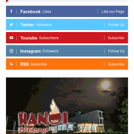
Facebook
Likes
Like our Page
Twitter
Followers
Follow Us
Youtube
Subscribers
Subscribe
Instagram
Followers
Follow Us
RSS
Subscribe
Subscribe