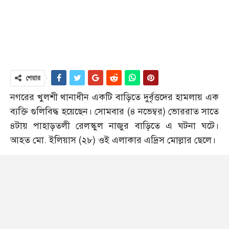
শেয়ার
নগরের খুলশী থানাধীন একটি বাড়িতে দুর্বৃত্তদের হামলায় এক
ব্যক্তি গুলিবিদ্ধ হয়েছেন। সোমবার (৪ নভেম্বর) ভোররাত সাতে
৪টায় পাহাড়তলী রেলস্কুল নাজুর বাড়িতে এ ঘটনা ঘটে।
আহত মো. ইলিয়াস (২৮) ওই এলাকার এদ্রিস মোল্লার ছেলে।
স্থানীয় এক বাসিন্দা জানান, মধ্যরাতে হঠাৎ ঘরে ঢুকে পড়ে
একদল দুর্বৃত্ত ভাংচুর ও ও টাকা পয়সা লুট করে। বাড়ির
লোকজনের চিৎকারে পালিয়ে যাওয়ার সময় ইলিয়াস নামের
ঐ বাড়ির সদস্য এক ডাকাতকে ধরে ফেলে। এ সময় ওই
ডাকাত তাকে বাম হাতে গুলি করে পালিয়ে যায়। পরে