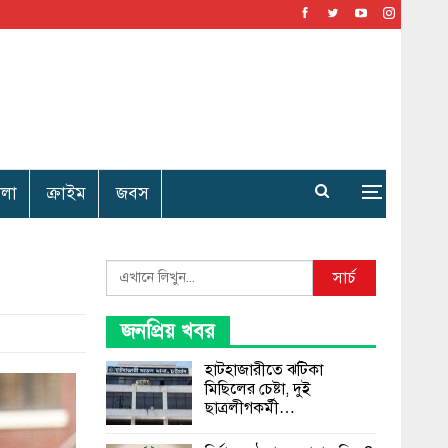
েলা
ক্রাইম
জবস
Search
সার্চ
জনপ্রিয় খবর
হাটহাজারীতে ঝটিকা
মিছিলের চেষ্টা, দুই
ছাত্রলীগকর্মী…