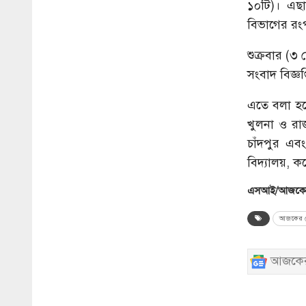
১০টি)। এছা
বিভাগের রংপ
শুক্রবার (৩ 
সংবাদ বিজ্ঞপ
এতে বলা হয়ে
খুলনা ও রাজ
চাঁদপুর এব
বিদ্যালয়, ক
এসআই/আজকের
আজকের ব
আজকের