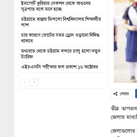
ইমপোর্ট কুরিয়ার সেকশন থেকে আগুনের
সূত্রপাত বলে মনে হচ্ছে
চট্টগ্রামে রাস্তায় মিললো বিশ্ববিদ্যালয় শিক্ষার্থীর
লাশ
চার কারণে ভোটের সময় ড্রোন ওড়ানো নিষিদ্ধ
থাকবে
মধ্যরাত থেকে চট্টগ্রাম বন্দরে চালু হলো নতুন
ট্যারিফ
এইচএসসি পরীক্ষার ফল প্রকাশ ১৬ অক্টোবর
শেয়ার
তীব্র তাপপ্র
জেলায় মাধ্য
জেলাগুলোর 