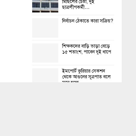
মিছিলের চেষ্টা, দুই
ছাত্রলীগকর্মী…
নির্বাচন ঠেকাতে কারা সক্রিয়?
শিক্ষকদের বাড়ি ভাড়া বেড়ে
১৫ শতাংশ, পাবেন দুই ধাপে
ইমপোর্ট কুরিয়ার সেকশন
থেকে আগুনের সূত্রপাত বলে
মনে হচ্ছে
চট্টগ্রামে রাস্তায় মিললো
বিশ্ববিদ্যালয় শিক্ষার্থীর লাশ
বহির্বিশ্বের
চার কারণে ভোটের সময়
তমান সরকারকে
ড্রোন ওড়ানো নিষিদ্ধ থাকবে