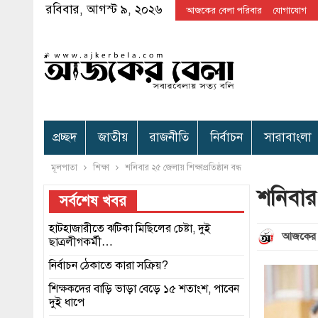
রবিবার, আগস্ট ৯, ২০২৬
আজকের বেলা পরিবার
যোগাযোগ
প্রচ্ছদ
জাতীয়
রাজনীতি
নির্বাচন
সারাবাংলা
মূলপাতা
শিক্ষা
শনিবার ২৫ জেলায় শিক্ষাপ্রতিষ্ঠান বন্ধ
শনিবার ২
সর্বশেষ খবর
হাটহাজারীতে ঝটিকা মিছিলের চেষ্টা, দুই
আজকের 
ছাত্রলীগকর্মী…
নির্বাচন ঠেকাতে কারা সক্রিয়?
শিক্ষকদের বাড়ি ভাড়া বেড়ে ১৫ শতাংশ, পাবেন
দুই ধাপে