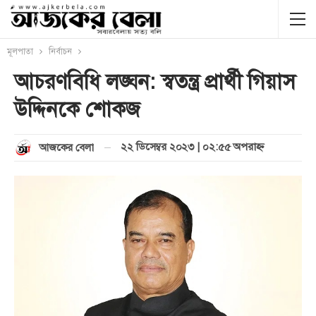
মূলপাতা
নির্বাচন
আচরণবিধি লঙ্ঘন: স্বতন্ত্র প্রার্থী গিয়াস
উদ্দিনকে শোকজ
২২ ডিসেম্বর ২০২৩ | ০২:৫৫ অপরাহ্ণ
আজকের বেলা