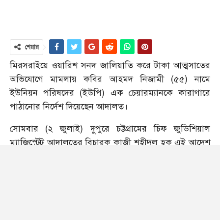
শেয়ার
মিরসরাইয়ে ওয়ারিশ সনদ জালিয়াতি করে টাকা আত্মসাতের
অভিযোগে মামলায় কবির আহমদ নিজামী (৫৫) নামে
ইউনিয়ন পরিষদের (ইউপি) এক চেয়ারম্যানকে কারাগারে
পাঠানোর নির্দেশ দিয়েছেন আদালত।
সোমবার (২ জুলাই) দুপুরে চট্টগ্রামের চিফ জুডিশিয়াল
ম্যাজিস্ট্রেট আদালতের বিচারক কাজী শহীদুল হক এই আদেশ
দেন।
কবির আহমদ নিজামী উপজেলার ১৩নং মায়ানী ইউনিয়ন
পরিষদের চেয়ারম্যান এবং ইউনিয়ন আওয়ামী লীগের
সভাপতি হিসেবে দায়িত্ব পালন করছেন। তিনি একই
ইউনিয়নের পশ্চিম মায়ানী এলাকার জাফর আহমদের ছেলে।