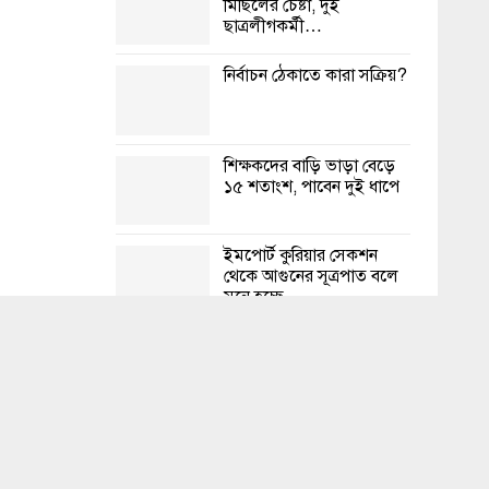
মিছিলের চেষ্টা, দুই
ছাত্রলীগকর্মী…
নির্বাচন ঠেকাতে কারা সক্রিয়?
শিক্ষকদের বাড়ি ভাড়া বেড়ে
১৫ শতাংশ, পাবেন দুই ধাপে
ইমপোর্ট কুরিয়ার সেকশন
থেকে আগুনের সূত্রপাত বলে
মনে হচ্ছে
চট্টগ্রামে রাস্তায় মিললো
বিশ্ববিদ্যালয় শিক্ষার্থীর লাশ
চার কারণে ভোটের সময়
ার ৩৬৩ টাকা
ড্রোন ওড়ানো নিষিদ্ধ থাকবে