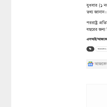
বুধবার (১ নভ
তথ্য জানান।
পররাষ্ট্র প
বছরের জন্য ব
এসআই/আজকের
আজকের ব
আজকের