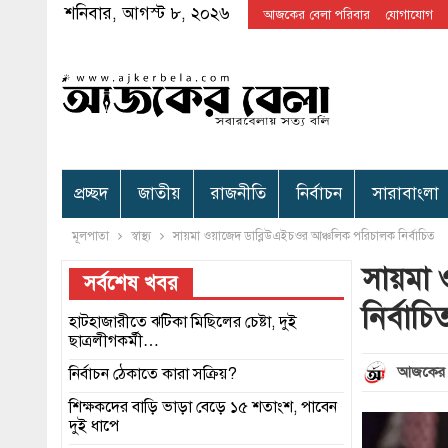
শনিবার, আগস্ট ৮, ২০২৬
আজকের বেলা পরিবার
যোগাযোগ
প্রচ্ছদ
জাতীয়
রাজনীতি
নির্বাচন
সারাবাংলা
মূলপাতা
স্বাস্থ্য
সায়মা ওয়াজেদ ডাব্লিউএইচওর আঞ্চলিক পরিচালক নির্বাচিত
সায়মা 
সর্বশেষ খবর
নির্বাচি
হাটহাজারীতে ঝটিকা মিছিলের চেষ্টা, দুই
ছাত্রলীগকর্মী…
আজকের 
নির্বাচন ঠেকাতে কারা সক্রিয়?
শিক্ষকদের বাড়ি ভাড়া বেড়ে ১৫ শতাংশ, পাবেন
দুই ধাপে