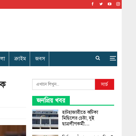
েলা
ক্রাইম
জবস
লক
Search
সার্চ
জনপ্রিয় খবর
হাটহাজারীতে ঝটিকা
মিছিলের চেষ্টা, দুই
ছাত্রলীগকর্মী…