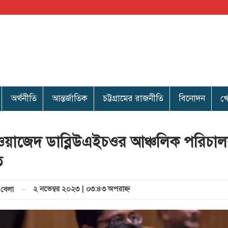
অর্থনীতি
আন্তর্জাতিক
চট্টগ্রামের রাজনীতি
বিনোদন
খ
ওয়াজেদ ডাব্লিউএইচওর আঞ্চলিক পরিচা
ত
২ নভেম্বর ২০২৩ | ০৩:৪৩ অপরাহ্ণ
বেলা