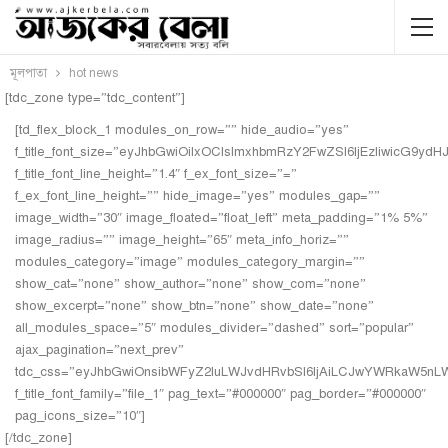
মূলপাতা
hot news
[tdc_zone type=”tdc_content”]
[td_flex_block_1 modules_on_row=”” hide_audio=”yes”
f_title_font_size=”eyJhbGwiOiIxOCIsImxhbmRzY2FwZSI6IjEzIiwicG9ydH
f_title_font_line_height=”1.4″ f_ex_font_size=”=”
f_ex_font_line_height=”” hide_image=”yes” modules_gap=””
image_width=”30″ image_floated=”float_left” meta_padding=”1% 5%”
image_radius=”” image_height=”65″ meta_info_horiz=””
modules_category=”image” modules_category_margin=””
show_cat=”none” show_author=”none” show_com=”none”
show_excerpt=”none” show_btn=”none” show_date=”none”
all_modules_space=”5″ modules_divider=”dashed” sort=”popular”
ajax_pagination=”next_prev”
tdc_css=”eyJhbGwiOnsibWFyZ2luLWJvdHRvbSI6IjAiLCJwYWRkaW5nLWJ
f_title_font_family=”file_1″ pag_text=”#000000″ pag_border=”#000000″
pag_icons_size=”10″]
[/tdc_zone]