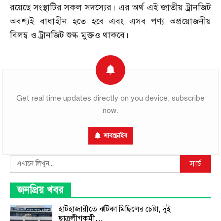
রয়েছে সংস্থাটির সকল সদস্যের। এর অর্থ এই জাতীয় ট্রানজিট
অবশ্যই বাধাহীন হতে হবে এবং এসব পণ্য অপ্রয়োজনীয়
বিলম্ব ও ট্রানজিট শুল্ক মুক্তও থাকবে।
Get real time updates directly on you device, subscribe
now.
সাবস্ক্রাইব
Search
সার্চ
জনপ্রিয় খবর
হাটহাজারীতে ঝটিকা মিছিলের চেষ্টা, দুই
ছাত্রলীগকর্মী…