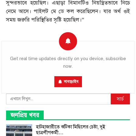
সুন্দরভাবে হয়েছিল। এছাড়া বিমানটিও নিয়ন্ত্রিতভাবে নিচে
নেমে আসে। পাইলট মে ডে কল করেছিলেন। যার অর্থ ওই
সময় জরুরি পরিস্থিতির সৃষ্টি হয়েছিল।”
Get real time updates directly on you device, subscribe
now.
সাবস্ক্রাইব
Search
সার্চ
জনপ্রিয় খবর
হাটহাজারীতে ঝটিকা মিছিলের চেষ্টা, দুই
ছাত্রলীগকর্মী…