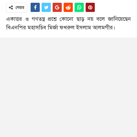
শেয়ার
একাত্তর ও গণতন্ত্র প্রশ্নে কোনো ছাড় নয় বলে জানিয়েছেন
বিএনপির মহাসচিব মির্জা ফখরুল ইসলাম আলমগীর।
শনিবার (১৯ জুলাই) গণতন্ত্র মঞ্চ আয়োজিত আলোচনা সভায়
মির্জা ফখরুল এ কথা বলেন। তিনি বলেন, ‘১৯৭১ হচ্ছে
আমাদের মূল কথা। স্বাধীনতার যুদ্ধ আমাদের মূল কথা,
ওখানে কোনো কম্প্রোমাইজ (ছাড়) নেই। গণতান্ত্রিক ব্যবস্থায়
আমাদের কোনো কম্প্রোমাইজ নেই। আমরা অবশ্যই গণতন্ত্রে
বিশ্বাস করি এবং গণতন্ত্রই চাই।’
জাতীয় প্রেসক্লাব মিলনায়তনে জুলাই-আগস্ট গণ–অভ্যুত্থানের
বর্ষপূর্তিতে ‘গণ–অভ্যুত্থানের প্রত্যাশা ও দেশের গণতান্ত্রিক
উত্তরণের পথ’ শীর্ষক এই আলোচনা সভার আয়োজন করা
হয়।