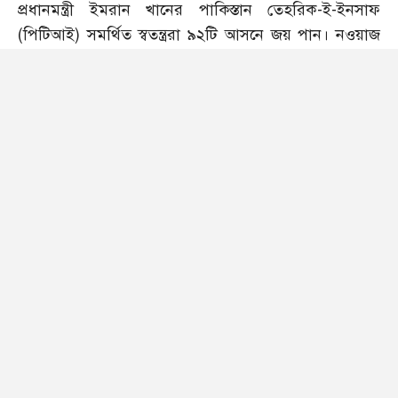
প্রধানমন্ত্রী ইমরান খানের পাকিস্তান তেহরিক-ই-ইনসাফ
(পিটিআই) সমর্থিত স্বতন্ত্ররা ৯২টি আসনে জয় পান। নওয়াজ
শরীফের মুসলিম লীগ-এন (পিএমএলএন) পায় ৭৫টি আসন।
আর বিলাওয়াল ভু্ট্টো জারদারির পাকিস্তান পিপলস পার্টি
(পিপিপি) ৫৪টি আসনে জয় তুলে নেয়। বাকি আসনগুলোতে
অন্যান্য ছোট দলগুলো জয় পায়।
এবারের নির্বাচনে একক সংখ্যাগরিষ্ঠতা পায়নি কোনো দল।
ফলে নির্বাচন হওয়ার ৯দিন পেরিয়ে গেলেও কোন দল সরকার
গঠন করবে সেটি নিশ্চিত হয়নি। তবে নির্বাচন শেষ হওয়ার
পরপরই সরকার গঠনের জন্য দৌঁড়ঝাপ শুরু করে নওয়াজ
শরীফের পিমএলএন। তারা বিলাওয়াল ভু্ট্টোর পিপিপির সঙ্গে
জোট গঠনের চেষ্টা করে।
এদিকে ১৩ ফেব্রুয়ারি বিলাওয়াল ভুট্টো জানান, তারা সরকারে
যোগ দেবেন না। এর বদলে পিপিপি বিরোধী দল হিসেবে
সংসদে যাবে। এরপর গতকাল শুক্রবার (১৬ ফেব্রুয়ারি)