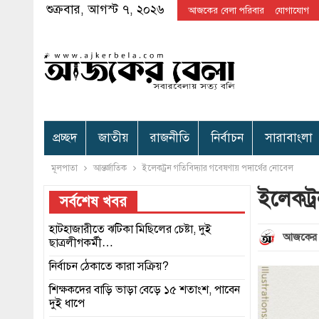
শুক্রবার, আগস্ট ৭, ২০২৬
আজকের বেলা পরিবার
যোগাযোগ
প্রচ্ছদ
জাতীয়
রাজনীতি
নির্বাচন
সারাবাংলা
মূলপাতা
আন্তর্জাতিক
ইলেকট্রন গতিবিদ্যার গবেষণায় পদার্থের নোবেল
ইলেকট্
সর্বশেষ খবর
হাটহাজারীতে ঝটিকা মিছিলের চেষ্টা, দুই
আজকের 
ছাত্রলীগকর্মী…
নির্বাচন ঠেকাতে কারা সক্রিয়?
শিক্ষকদের বাড়ি ভাড়া বেড়ে ১৫ শতাংশ, পাবেন
দুই ধাপে