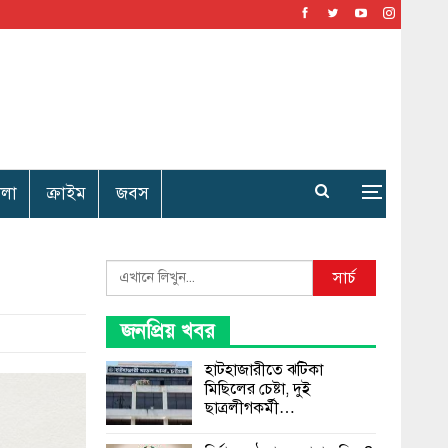
েলা
ক্রাইম
জবস
Search
সার্চ
জনপ্রিয় খবর
হাটহাজারীতে ঝটিকা
মিছিলের চেষ্টা, দুই
ছাত্রলীগকর্মী…