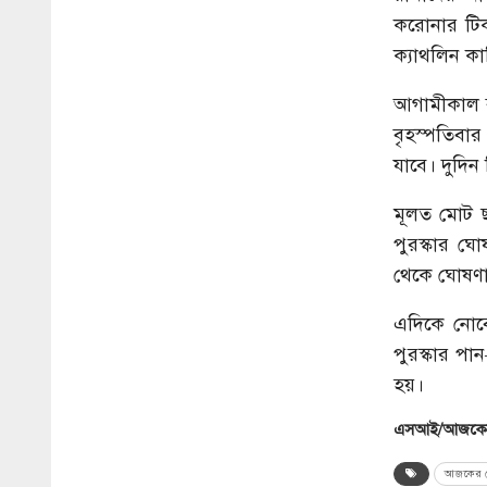
করোনার টিকা
ক্যাথলিন ক
আগামীকাল ব
বৃহস্পতিবার
যাবে। দুদিন
মূলত মোট ছ
পুরস্কার ঘ
থেকে ঘোষণা
এদিকে নোবে
পুরস্কার প
হয়।
এসআই/আজকের
আজকের ব