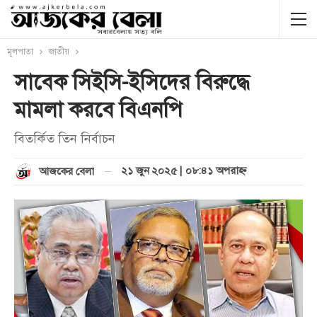
মূলপাতা
জাতীয়
সাবেক সিইসি-ইসিদের বিরুদ্ধে
মামলা করবে বিএনপি
বিতর্কিত তিন নির্বাচন
২১ জুন ২০২৫ | ০৮:৪১ অপরাহ্ণ
আজকের বেলা