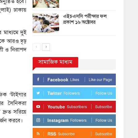
নুষ্ঠিত হবে।
জুলাই) ঢাকায়
এইচএসসি পরীক্ষার ফল
প্রকাশ ১৬ অক্টোবর
 মাধ্যমে দুই
্যকে আরও দৃঢ়
ালী ও নিরাপদ
সামাজিক মাধ্যম
Facebook
Likes
Like our Page
Twitter
Followers
Follow Us
িফিক ‘টাইগার
শের সৈনিকরা
Youtube
Subscribers
Subscribe
দ্রুত সরিয়ে
র্জন করবে।
Instagram
Followers
Follow Us
RSS
Subscribe
Subscribe