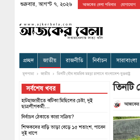
শুক্রবার, আগস্ট ৭, ২০২৬
আজকের বেলা পরিবার
যোগাযোগ
প্রচ্ছদ
জাতীয়
রাজনীতি
নির্বাচন
সারাবাংলা
মূলপাতা
জাতীয়
তিনটি যৌথ সামরিক মহড়া চালাবে বাংলাদেশ-যুক্তরাষ্ট্র
তিনটি য
সর্বশেষ খবর
হাটহাজারীতে ঝটিকা মিছিলের চেষ্টা, দুই
আজকের 
ছাত্রলীগকর্মী…
নির্বাচন ঠেকাতে কারা সক্রিয়?
শিক্ষকদের বাড়ি ভাড়া বেড়ে ১৫ শতাংশ, পাবেন
দুই ধাপে