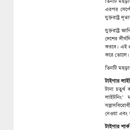
তিনটি মহড়ার
এরপর সেপ্টে
যুক্তরাষ্ট্র
যুক্তরাষ্ট্
দেশের দীর্ঘ
করবে। এই প্
করে তোলে।
তিনটি মহড়ার 
টাইগার লাই
টানা চতুর্থ
লাইটনিং’ ম
সন্ত্রাসবির
নেওয়া এবং 
টাইগার শার্