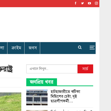
েলা
ক্রাইম
জবস
ষ্ট্র
Search
সার্চ
জনপ্রিয় খবর
হাটহাজারীতে ঝটিকা
মিছিলের চেষ্টা, দুই
ছাত্রলীগকর্মী…