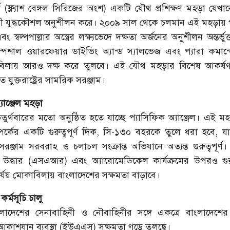
ক (ফ্ল্যাশ বেঙ্গল সিরিজের অংশ) একটি যৌথ প্রশিক্ষণ মহড়া যেখা
ী যুদ্ধকৌশল অনুশীলন করে। ২০০৯ সাল থেকে চলমান এই মহড়ায় প
 স্বল্পপাল্লার অস্ত্রের লক্ষ্যভেদে দক্ষতা অর্জনের অনুশীলন অন্তর্ভু
পেশাল ওয়ারফেয়ার ডাইভিং অ্যান্ড স্যালভেজ এবং প্যারা কমান্
াবিলায় আরও দক্ষ করে তুলবে। এই যৌথ মহড়ার বিশেষ আকর্ষ
 যুক্তরাষ্ট্রের সামরিক সরঞ্জাম।
যাঞ্জেল মহড়া
তুর্থবারের মতো অনুষ্ঠিত হতে যাচ্ছে প্যাসিফিক অ্যাঞ্জেল। এই মহড
সম্পর্কের একটি গুরুত্বপূর্ণ দিক, সি-১৩০ বহরকে তুলে ধরা হবে, যা
্জাম সরবরাহ ও চলাচল সংক্রান্ত অভিযানে অত্যন্ত গুরুত্বপূর্ণ
ও উদ্ধার (এসএআর) এবং অ্যারোমেডিকেল কার্যক্রমের উপরও গুরুত
্যয় মোকাবিলায় বাংলাদেশের সক্ষমতা বাড়াবে।
্মসূচি চালু
র বাংলাদেশের সেনাবাহিনী ও নৌবাহিনীর সঙ্গে একত্রে বাংলাদেশ
কাশযান ব্যবস্থা (ইউএএস) সক্ষমতা গড়ে তুলছে।