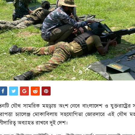
 তিনটি যৌথ সামরিক মহড়ায় অংশ নেবে বাংলাদেশ ও যুক্তরাষ্ট্রের সশস
রাপত্তা চ্যালেঞ্জ মোকাবিলায় সহযোগিতা জোরদারে এই যৌথ মহড
 অংশীদারিত্ব অব্যাহত রাখবে দুই দেশ।