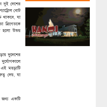
নে দুই দেশের
্যাট্রোল বোট
ক্ত থাকবে, যা
ডো ব্রিগেডকে
ণ হলো উভয়
়ায় দুদেশের
 দুর্যোগকালে
। এই মহড়াটি
্ব দেয়, যা
ের জন্য একটি