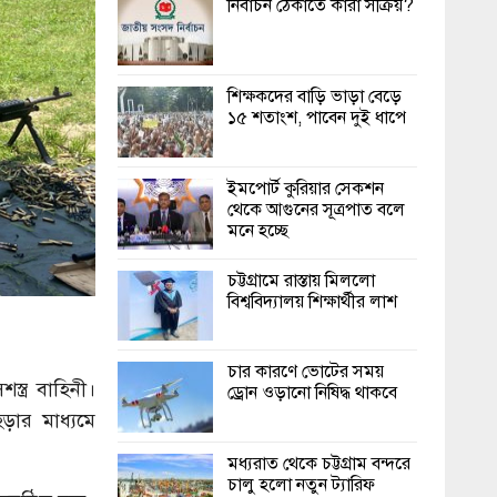
নির্বাচন ঠেকাতে কারা সক্রিয়?
শিক্ষকদের বাড়ি ভাড়া বেড়ে
১৫ শতাংশ, পাবেন দুই ধাপে
ইমপোর্ট কুরিয়ার সেকশন
থেকে আগুনের সূত্রপাত বলে
মনে হচ্ছে
চট্টগ্রামে রাস্তায় মিললো
বিশ্ববিদ্যালয় শিক্ষার্থীর লাশ
চার কারণে ভোটের সময়
্ত্র বাহিনী।
ড্রোন ওড়ানো নিষিদ্ধ থাকবে
়ার মাধ্যমে
মধ্যরাত থেকে চট্টগ্রাম বন্দরে
চালু হলো নতুন ট্যারিফ