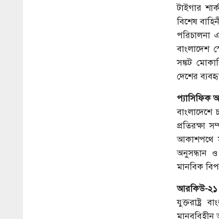
টাইগার শার্
বিশেষ বাহিন
পরিচালনা এবং
বাংলাদেশ স্
সঙ্কট মোক
দেশের ব্যবহৃত
প্যাসিফিক অ্
বাংলাদেশে চ
প্রতিরক্ষা 
আকাশপথে সরঞ
অনুসন্ধান 
মানবিক বিপর
আরকিউ-২১ কর
যুক্তরাষ্ট্
মানববিহীন আ