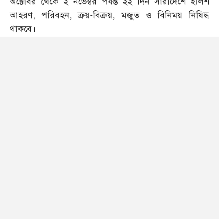
অক্টোবর থেকে ২ নভেম্বর পর্যন্ত ২২ দিন সারাদেশে ইলিশ
আহরণ, পরিবহন, ক্রয়-বিক্রয়, মজুত ও বিনিময় নিষিদ্ধ
থাকবে।
বুধবার (২০ সেপ্টেম্বর) মৎস্য ও প্রাণিসম্পদ মন্ত্রণালয় থেকে
এক সংবাদ বিজ্ঞপ্তিতে এ তথ্য জানানো হয়।
এদিন সকালে মৎস্য অধিদপ্তরে ইলিশের উৎপাদন বৃদ্ধির
লক্ষ্যে প্রধান প্রজনন মৌসুমে ইলিশ আহরণ বন্ধের সময়
নির্ধারণ এবং মা ইলিশ সংরক্ষণ অভিযান ২০২৩ বাস্তবায়নের
জন্য ইলিশ সম্পদ উন্নয়ন সংক্রান্ত জাতীয় টাস্কফোর্স কমিটির
সভা অনুষ্ঠিত হয়।
সভায় মৎস্য ও প্রাণিসম্পদ মন্ত্রী শ ম রেজাউল করিম বলেন,
প্রধান প্রজনন মৌসুমে ইলিশের নিরাপদ প্রজননের লক্ষ্যে
আগামী ১২ অক্টোবর থেকে ২ নভেম্বর (২৭ আশ্বিন থেকে ১৭
কার্তিক ১৪৩০) পর্যন্ত মোট ২২ দিন সারাদেশে ইলিশ আহরণ
নিষিদ্ধ থাকবে। এ সময় দেশব্যাপী ইলিশ পরিবহণ, ক্রয়-