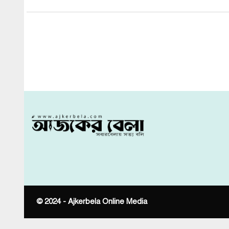
অগ্নিসন
সর্বশেষ খবর
প্রধানমন্ত
হাটহাজারীতে ঝটিকা মিছিলের চেষ্টা, দুই
ছাত্রলীগকর্মী…
আজকের 
নির্বাচন ঠেকাতে কারা সক্রিয়?
শিক্ষকদের বাড়ি ভাড়া বেড়ে ১৫ শতাংশ, পাবেন
দুই ধাপে
ইমপোর্ট কুরিয়ার সেকশন থেকে আগুনের
সূত্রপাত বলে মনে হচ্ছে
চট্টগ্রামে রাস্তায় মিললো বিশ্ববিদ্যালয় শিক্ষার্থীর
লাশ
চার কারণে ভোটের সময় ড্রোন ওড়ানো নিষিদ্ধ
থাকবে