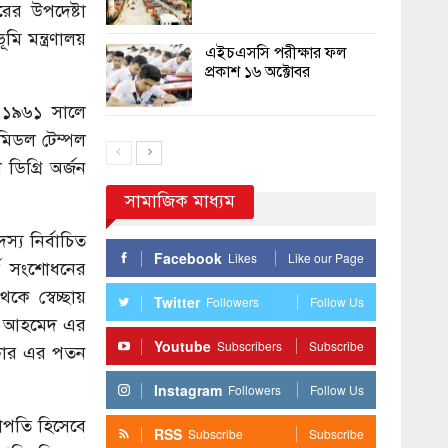
ের উপদেষ্টা
ি মন্ত্রণালয়
এইচএসসি পরীক্ষার ফল
প্রকাশ ১৬ অক্টোবর
ি ১৯৬১ সালে
ে মিডল টেম্পল
িগ্রি অর্জন
সামাজিক মাধ্যম
য নির্বাচিত
Facebook
Likes
Like our Page
্থ সংশোধনের
ে স্বেচ্ছায়
Twitter
Followers
Follow Us
াক আহমেদ এর
Youtube
Subscribers
Subscribe
রকার এর পতন
Instagram
Followers
Follow Us
াপতি হিসেবে
RSS
Subscribe
Subscribe