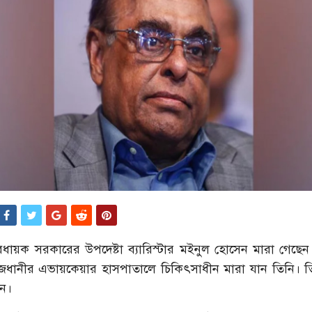
বাবধায়ক সরকারের উপদেষ্টা ব্যারিস্টার মইনুল হোসেন মারা গেছে
াজধানীর এভায়কেয়ার হাসপাতালে চিকিৎসাধীন মারা যান তিনি। তিন
ন।