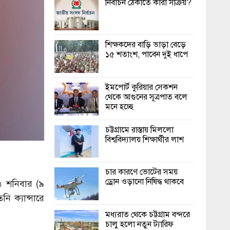
নির্বাচন ঠেকাতে কারা সক্রিয়?
শিক্ষকদের বাড়ি ভাড়া বেড়ে
১৫ শতাংশ, পাবেন দুই ধাপে
ইমপোর্ট কুরিয়ার সেকশন
থেকে আগুনের সূত্রপাত বলে
মনে হচ্ছে
চট্টগ্রামে রাস্তায় মিললো
বিশ্ববিদ্যালয় শিক্ষার্থীর লাশ
চার কারণে ভোটের সময়
ড্রোন ওড়ানো নিষিদ্ধ থাকবে
ন। শনিবার (৯
ি ক্যান্সারে
মধ্যরাত থেকে চট্টগ্রাম বন্দরে
চালু হলো নতুন ট্যারিফ