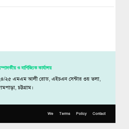
্বান
Search
সার্চ
জনপ্রিয় খবর
হাটহাজারীতে ঝটিকা
মিছিলের চেষ্টা, দুই
ছাত্রলীগকর্মী…
নির্বাচন ঠেকাতে কারা সক্রিয়?
শিক্ষকদের বাড়ি ভাড়া বেড়ে
১৫ শতাংশ, পাবেন দুই ধাপে