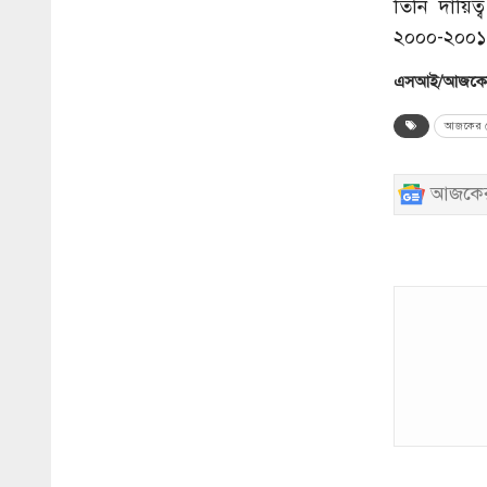
তিনি দায়ি
২০০০-২০০১ ম
এসআই/আজকের
আজকের ব
আজকের