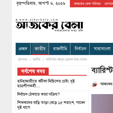
বৃহস্পতিবার, আগস্ট ৬, ২০২৬
আজকের বেলা পরিবার
যোগা
প্রচ্ছদ
জাতীয়
রাজনীতি
নির্বাচন
সারাবাংলা
মূলপাতা
জাতীয়
ব্যারিস্টার মইনুল হোসেন মারা গেছেন
ব্যারিস
সর্বশেষ খবর
হাটহাজারীতে ঝটিকা মিছিলের চেষ্টা, দুই
আজকের 
ছাত্রলীগকর্মী…
নির্বাচন ঠেকাতে কারা সক্রিয়?
শিক্ষকদের বাড়ি ভাড়া বেড়ে ১৫ শতাংশ, পাবেন
দুই ধাপে