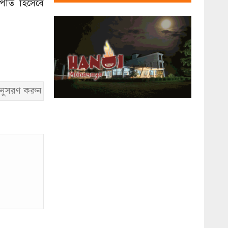
াপতি হিসেবে
নুসরণ করুন