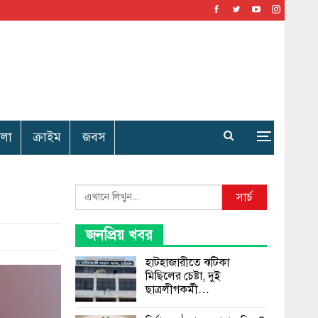
েলা
ক্রাইম
জবস
Search
সার্চ
জনপ্রিয় খবর
হাটহাজারীতে ঝটিকা
মিছিলের চেষ্টা, দুই
ছাত্রলীগকর্মী…