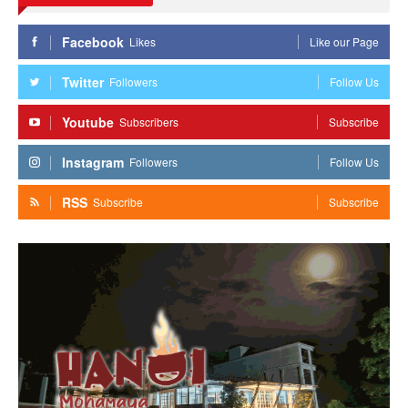
Facebook
Likes
Like our Page
Twitter
Followers
Follow Us
Youtube
Subscribers
Subscribe
Instagram
Followers
Follow Us
RSS
Subscribe
Subscribe