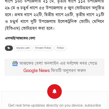
ধাপে ১৬০ উপজেলায় ২১ মে, তৃতীয় ধাপে ১১২ উপজেলায়
২৯ মে ও চতুর্থ ধাপে ৫৫ উপজেলায় ৫ জুন ভোটগ্রহণ অনুষ্ঠিত
হবে। প্রথম ধাপে ২২টি, দ্বিতীয় ধাপে ২৪টি, তৃতীয় ধাপে ২১টি
ও চতুর্থ ধাপে দুটি উপজেলায় ইলেকট্রনিক ভোটিং মেশিনে
(ইভিএম) ভোটগ্রহণ করা হবে।
এসআই/আজকের বেলা
আজকের বেলা
উপজেলা নির্বাচন
নির্বাচন
আজকের বেলা অনলাইন এর সর্বশেষ খবর পেতে
Google News
ফিডটি অনুসরণ করুন
Get real time updates directly on you device, subscribe