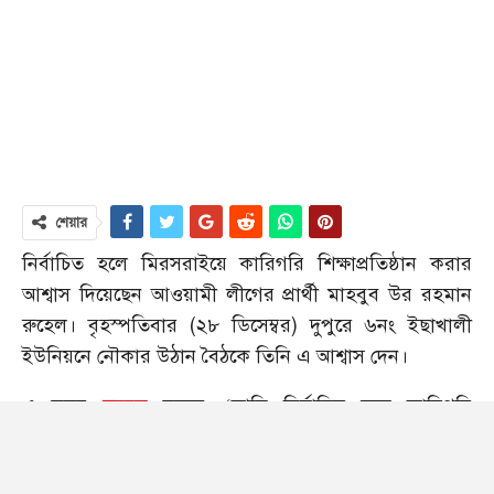
শেয়ার
নির্বাচিত হলে মিরসরাইয়ে কারিগরি শিক্ষাপ্রতিষ্ঠান করার
আশ্বাস দিয়েছেন আওয়ামী লীগের প্রার্থী মাহবুব উর রহমান
রুহেল। বৃহস্পতিবার (২৮ ডিসেম্বর) দুপুরে ৬নং ইছাখালী
ইউনিয়নে নৌকার উঠান বৈঠকে তিনি এ আশ্বাস দেন।
এ সময়
রুহেল
বলেন, ‘আমি নির্বাচিত হলে কারিগরি
শিক্ষাপ্রতিষ্ঠান স্থাপন করবো। তরুণদের চাকরি না হাওয়ার
পেছনে কারণ হলো— তাদের শিক্ষাগত যোগ্যতা থাকলেও