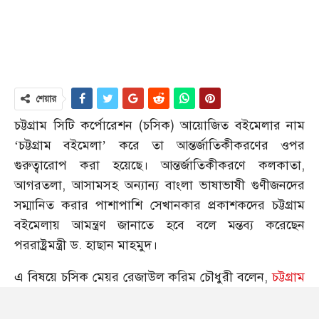
শেয়ার
চট্টগ্রাম সিটি কর্পোরেশন (চসিক) আয়োজিত বইমেলার নাম
‘চট্টগ্রাম বইমেলা’ করে তা আন্তর্জাতিকীকরণের ওপর
গুরুত্বারোপ করা হয়েছে। আন্তর্জাতিকীকরণে কলকাতা,
আগরতলা, আসামসহ অন্যান্য বাংলা ভাষাভাষী গুণীজনদের
সম্মানিত করার পাশাপাশি সেখানকার প্রকাশকদের চট্টগ্রাম
বইমেলায় আমন্ত্রণ জানাতে হবে বলে মন্তব্য করেছেন
পররাষ্ট্রমন্ত্রী ড. হাছান মাহমুদ।
এ বিষয়ে চসিক মেয়র রেজাউল করিম চৌধুরী বলেন,
চট্টগ্রাম
সবসময় এগিয়ে থাকে। চট্টগ্রাম সবসময় পথ দেখায়। আজ যে
প্রস্তাব এসেছে আমরা গ্রহণ করলাম। চট্টগ্রামের কবি,