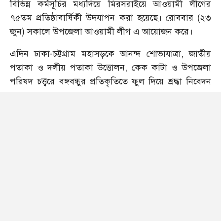
বিভিন্ন কর্মসূচির মধ্যদিয়ে মিরসরাইয়ে আওয়ামী লীগের
৭৫তম প্রতিষ্ঠাবার্ষিকী উদযাপন করা হয়েছে। রোববার (২৩
জুন) সকালে উপজেলা আওয়ামী লীগ এ আয়োজন করে।
এদিন ঢাকা-চট্টগ্রাম মহাসড়কে আনন্দ শোভাযাত্রা, জাতীয়
পতাকা ও দলীয় পতাকা উত্তোলন, কেক কাটা ও উপজেলা
পরিষদ চত্ত্বরে বঙ্গবন্ধুর প্রতিকৃতিতে ফুল দিয়ে শ্রদ্ধা নিবেদন
করা হয়।
র‌্যালি শেষে উপজেলা আওয়ামী লীগের সভাপতি জাহাঙ্গীর
কবির চৌধুরীর সভাপতিত্বে প্রধান অতিথির বক্তব্য রাখেন
চট্টগ্রাম-১ (মিরসরাই) আসনের সংসদ সদস্য মাহবুব উর
রহমান রুহেল।