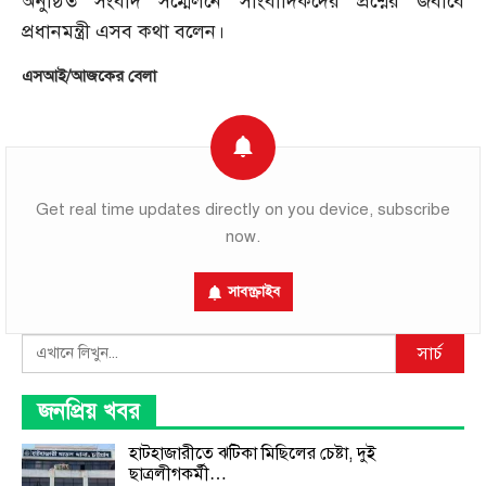
অনুষ্ঠিত সংবাদ সম্মেলনে সাংবাদিকদের প্রশ্নের জবাবে
প্রধানমন্ত্রী এসব কথা বলেন।
এসআই/আজকের বেলা
Get real time updates directly on you device, subscribe
now.
সাবস্ক্রাইব
Search
সার্চ
জনপ্রিয় খবর
হাটহাজারীতে ঝটিকা মিছিলের চেষ্টা, দুই
ছাত্রলীগকর্মী…