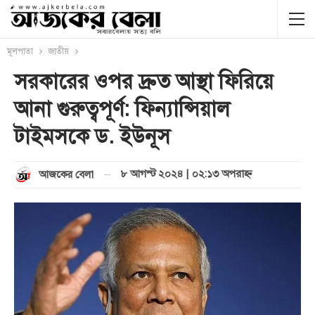
মূলপাতা
জাতীয়
সরকারের ওপর দ্রুত আস্থা ফিরিয়ে
আনা গুরুত্বপূর্ণ: ফিন্যান্সিয়াল
টাইমসকে ড. ইউনূস
৮ আগস্ট ২০২৪ | ০২:১৩ অপরাহ্ণ
আজকের বেলা