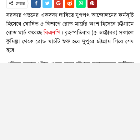
শেয়ার
সরকার পতনের একদফা দাবিতে যুগপৎ আন্দোলনের কর্মসূচি
হিসেবে ঘোষিত ৫ বিভাগে রোড মার্চের অংশ হিসেবে চট্টগ্রামে
রোড মার্চ করেছে
বিএনপি
। বৃহস্পতিবার (৫ অক্টোবর) সকালে
কুমিল্লা থেকে রোড মার্চটি শুরু হয়ে দুপুরে চট্টগ্রাম গিয়ে শেষ
হবে।
এদিকে সকাল ৯টায় থেকে ঢাকা-চট্টগ্রাম মহাসড়কের চান্দিনা
থেকে চৌদ্দগ্রাম এলাকা অংশ পর্যন্ত তীব্র যানজটের সৃষ্টি হয়।
ফলে যাত্রীদের অনেক দুর্ভোগ পোহাতে হচ্ছে।
রোড মার্চকে ঘিরে এ মহাসড়কের কুমিল্লা পর্যন্ত ফেনী অংশে
জেলাসহ সবকটি উপজেলা থেকে বিএনপি ও অঙ্গসংগঠনের
বিপুল সংখ্যক নেতা-কর্মীদের ঢল নামে। এ সময় তারা সরকার
পতনের নানা স্লোগানে ব্যানার, ফেস্টুন নিয়ে মহাসড়কের
দু’পাশে সমবেত হন।