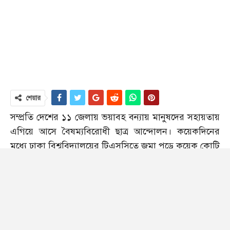
শেয়ার
সম্প্রতি দেশের ১১ জেলায় ভয়াবহ বন্যায় মানুষদের সহায়তায়
এগিয়ে আসে বৈষম্যবিরোধী ছাত্র আন্দোলন। কয়েকদিনের
মধ্যে ঢাকা বিশ্ববিদ্যালয়ের টিএসসিতে জমা পড়ে কয়েক কোটি
নগদ অর্থ আর অন্যান্য ত্রাণ সামগ্রী।
সেই টাকা গচ্ছিত রয়েছে ব্যাংকে। তবে প্রশ্ন উঠেছে সেই টাকা
বন্যার্তদের জন্য ব্যয় না করে কেন ব্যাংকে রাখা হয়েছে?
সবশেষ সোমবার (১৬ সেপ্টেম্বর) ভোরে বৈষম্যবিরোধী ছাত্র