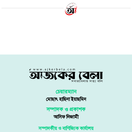
এ যুদ্ধে কোনো নায়ক নেই, আছে শুধু
ক্ষতিগ্রস্তরা
২১ অক্টোবর ২০২৩ | ০৭:০৩ অপরাহ্ণ
আজকের বেলা