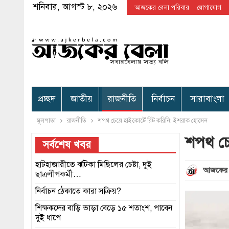
শনিবার, আগস্ট ৮, ২০২৬
আজকের বেলা পরিবার
যোগাযোগ
প্রচ্ছদ
জাতীয়
রাজনীতি
নির্বাচন
সারাবাংলা
মূলপাতা
রাজনীতি
শপথ চেয়ে হাইকোর্টে রিট করিনি: ইশরাক হোসেন
শপথ চে
সর্বশেষ খবর
হাটহাজারীতে ঝটিকা মিছিলের চেষ্টা, দুই
আজকের 
ছাত্রলীগকর্মী…
নির্বাচন ঠেকাতে কারা সক্রিয়?
শিক্ষকদের বাড়ি ভাড়া বেড়ে ১৫ শতাংশ, পাবেন
দুই ধাপে