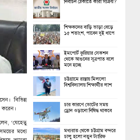
নির্বাচন ঠেকাতে কারা সক্রিয়?
শিক্ষকদের বাড়ি ভাড়া বেড়ে
১৫ শতাংশ, পাবেন দুই ধাপে
ইমপোর্ট কুরিয়ার সেকশন
থেকে আগুনের সূত্রপাত বলে
মনে হচ্ছে
চট্টগ্রামে রাস্তায় মিললো
বিশ্ববিদ্যালয় শিক্ষার্থীর লাশ
ন। বিভিন্ন
চার কারণে ভোটের সময়
ি করেন।
ড্রোন ওড়ানো নিষিদ্ধ থাকবে
েন, ‘যেহেতু
মধ্যরাত থেকে চট্টগ্রাম বন্দরে
 সময়ের মধ্যে
চালু হলো নতুন ট্যারিফ