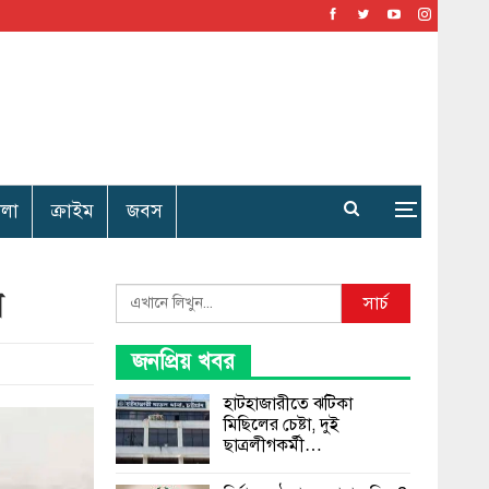
েলা
ক্রাইম
জবস
ন
Search
সার্চ
জনপ্রিয় খবর
হাটহাজারীতে ঝটিকা
মিছিলের চেষ্টা, দুই
ছাত্রলীগকর্মী…