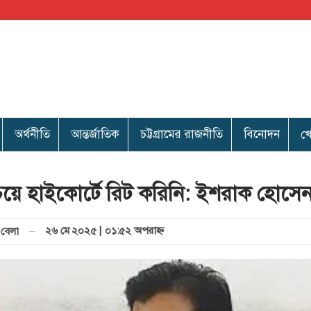
অর্থনীতি
আন্তর্জাতিক
চট্টগ্রামের রাজনীতি
বিনোদন
খ
য়ে হাইকোর্টে রিট করিনি: ইশরাক হোসে
২৬ মে ২০২৫ | ০১:৫২ অপরাহ্ণ
বেলা