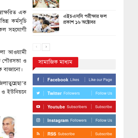
বাক্ষরিত এক
এইচএসসি পরীক্ষার ফল
ন্ন কর্মসূচি
প্রকাশ ১৬ অক্টোবর
 সকল সহযোগী
জেলা আওয়ামী
েক পৌরসভা ও
সামাজিক মাধ্যম
ক বাজানো।
Facebook
Likes
Like our Page
াতুন্নেছা’র
া ও ইউনিয়নে
Twitter
Followers
Follow Us
Youtube
Subscribers
Subscribe
Instagram
Followers
Follow Us
RSS
Subscribe
Subscribe