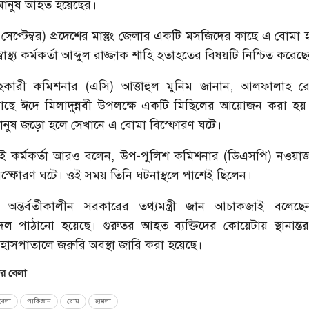
মানুষ আহত হয়েছের।
৯ সেপ্টেম্বর) প্রদেশের মাস্তুং জেলার একটি মসজিদের কাছে এ বোমা
বাস্থ্য কর্মকর্তা আব্দুল রাজ্জাক শাহি হতাহতের বিষয়টি নিশ্চিত করেছ
র সহকারী কমিশনার (এসি) আত্তাহুল মুনিম জানান, আলফালাহ 
ছে ঈদে মিলাদুন্নবী উপলক্ষে একটি মিছিলের আয়োজন করা হয়
ানুষ জড়ো হলে সেখানে এ বোমা বিস্ফোরণ ঘটে।
 এই কর্মকর্তা আরও বলেন, উপ-পুলিশ কমিশনার (ডিএসপি) নওয়
িস্ফোরণ ঘটে। ওই সময় তিনি ঘটনাস্থলে পাশেই ছিলেন।
ের অন্তর্বর্তীকালীন সরকারের তথ্যমন্ত্রী জান আচাকজাই বলেছে
দল পাঠানো হয়েছে। গুরুতর আহত ব্যক্তিদের কোয়েটায় স্থানান্ত
 হাসপাতালে জরুরি অবস্থা জারি করা হয়েছে।
 বেলা
েলা
পাকিস্তান
বোম
হামলা