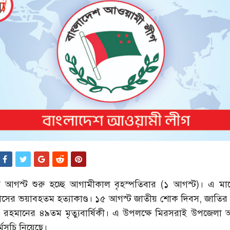
আগস্ট শুরু হচ্ছে আগামীকাল বৃহস্পতিবার (১ আগস্ট)। এ ম
াসের ভয়াবহতম হত্যাকাণ্ড। ১৫ আগস্ট জাতীয় শোক দিবস, জাতির জন
র রহমানের ৪৯তম মৃত্যুবার্ষিকী। এ উপলক্ষে মিরসরাই উপজেলা
্মসূচি নিয়েছে।