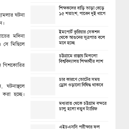
শিক্ষকদের বাড়ি ভাড়া বেড়ে
১৫ শতাংশ, পাবেন দুই ধাপে
 হামলার ঘটনা
েন।
ইমপোর্ট কুরিয়ার সেকশন
রোডের মদিনা
থেকে আগুনের সূত্রপাত বলে
মনে হচ্ছে
। সে মিছিলে
চট্টগ্রামে রাস্তায় মিললো
বিশ্ববিদ্যালয় শিক্ষার্থীর লাশ
াজ গিশকোরির
চার কারণে ভোটের সময়
ড্রোন ওড়ানো নিষিদ্ধ থাকবে
ন, ঘটনাস্থলে
র করা হচ্ছে।
মধ্যরাত থেকে চট্টগ্রাম বন্দরে
চালু হলো নতুন ট্যারিফ
এইচএসসি পরীক্ষার ফল