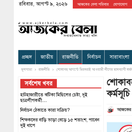
রবিবার, আগস্ট ৯, ২০২৬
আজকের বেলা পরিবার
যোগাযোগ
প্রচ্ছদ
জাতীয়
রাজনীতি
নির্বাচন
সারাবাংলা
মূলপাতা
রাজনীতি
শোকাবহ আগস্টে মিরসরাই আওয়ামী লীগের মাসব্যাপী কর্মস
শোকাবহ
সর্বশেষ খবর
কর্মসূচি
হাটহাজারীতে ঝটিকা মিছিলের চেষ্টা, দুই
ছাত্রলীগকর্মী…
আজকের 
নির্বাচন ঠেকাতে কারা সক্রিয়?
শিক্ষকদের বাড়ি ভাড়া বেড়ে ১৫ শতাংশ, পাবেন
দুই ধাপে