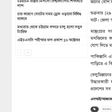
চট্টগ্রামে রাস্তায় মিললো বিশ্ববিদ্যালয় শিক্ষার্থীর
জনের বেশি 
লাশ
শুক্রবার (২
চার কারণে ভোটের সময় ড্রোন ওড়ানো নিষিদ্ধ
থাকবে
ঘটে। জেলা স্
মধ্যরাত থেকে চট্টগ্রাম বন্দরে চালু হলো নতুন
মাস্তুংয়ে
ট্যারিফ
মসজিদের কা
এইচএসসি পরীক্ষার ফল প্রকাশ ১৬ অক্টোবর
যোগ দিতে ম
পাকিস্তানি
গাড়িতে এ ব
বেলুচিস্তান
উদ্ধারকারী 
প্রদেশের সব
এসআই/আজকের
আজকের ব