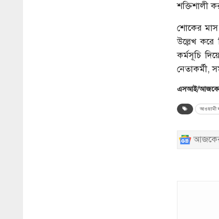
শক্তিশালী কর
শোকের মাস 
উল্লেখ করে
কর্মসূচি দ
নেতাকর্মী, 
এসআই/আজকের
আওয়ামী 
আজকের