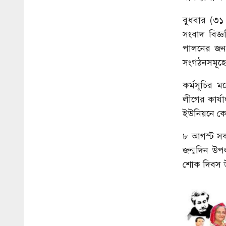
বুধবার (৩১
সংবাদ বিজ্ঞ
পালনের জন
সংগঠনসমূহের
কর্মসূচির 
লীগের কার্
ইউনিয়নে কো
৮ আগস্ট সক
জন্মদিন উপ
শোক দিবস 