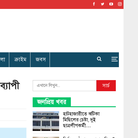
েলা
ক্রাইম
জবস
্যাপী
Search
সার্চ
জনপ্রিয় খবর
হাটহাজারীতে ঝটিকা
মিছিলের চেষ্টা, দুই
ছাত্রলীগকর্মী…