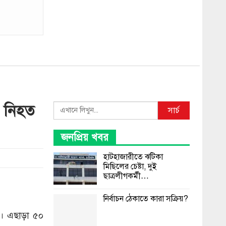
, নিহত
Search
সার্চ
জনপ্রিয় খবর
হাটহাজারীতে ঝটিকা
মিছিলের চেষ্টা, দুই
ছাত্রলীগকর্মী…
নির্বাচন ঠেকাতে কারা সক্রিয়?
ন। এছাড়া ৫০