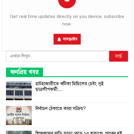
Get real time updates directly on you device, subscribe
now.
সাবস্ক্রাইব
Search
সার্চ
জনপ্রিয় খবর
হাটহাজারীতে ঝটিকা মিছিলের চেষ্টা, দুই
ছাত্রলীগকর্মী…
নির্বাচন ঠেকাতে কারা সক্রিয়?
শিক্ষকদের বাড়ি ভাড়া বেড়ে ১৫ শতাংশ, পাবেন দুই