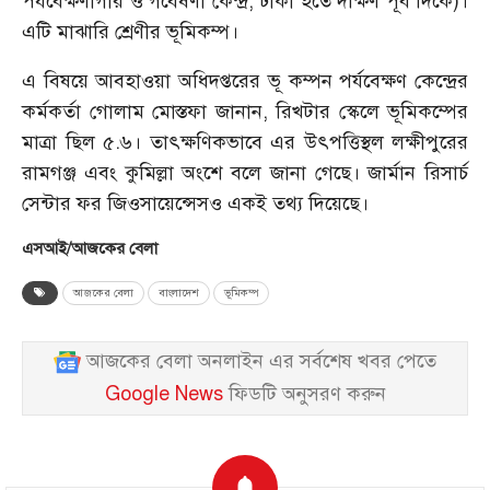
পর্যবেক্ষণাগার ও গবেষণা কেন্দ্র, ঢাকা হতে দক্ষিণ পূর্ব দিকে)।
এটি মাঝারি শ্রেণীর ভূমিকম্প।
এ বিষয়ে আবহাওয়া অধিদপ্তরের ভূ কম্পন পর্যবেক্ষণ কেন্দ্রের
কর্মকর্তা গোলাম মোস্তফা জানান, রিখটার স্কেলে ভূমিকম্পের
মাত্রা ছিল ৫.৬। তাৎক্ষণিকভাবে এর উৎপত্তিস্থল লক্ষীপুরের
রামগঞ্জ এবং কুমিল্লা অংশে বলে জানা গেছে। জার্মান রিসার্চ
সেন্টার ফর জিওসায়েন্সেসও একই তথ্য দিয়েছে।
এসআই/আজকের বেলা
আজকের বেলা
বাংলাদেশ
ভূমিকম্প
আজকের বেলা অনলাইন এর সর্বশেষ খবর পেতে
Google News
ফিডটি অনুসরণ করুন