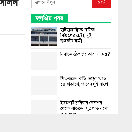
 সলিল
Search
সার্চ
জনপ্রিয় খবর
হাটহাজারীতে ঝটিকা
মিছিলের চেষ্টা, দুই
ছাত্রলীগকর্মী…
নির্বাচন ঠেকাতে কারা সক্রিয়?
শিক্ষকদের বাড়ি ভাড়া বেড়ে
১৫ শতাংশ, পাবেন দুই ধাপে
ইমপোর্ট কুরিয়ার সেকশন
থেকে আগুনের সূত্রপাত বলে
মনে হচ্ছে
চট্টগ্রামে রাস্তায় মিললো