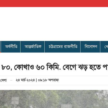
অর্থনীতি
আন্তর্জাতিক
চট্টগ্রামের রাজনীতি
বিনোদন
খ
৮০, কোথাও ৬০ কিমি. বেগে ঝড় হতে প
২৪ মার্চ ২০২৪ | ০৯:১৮ অপরাহ্ণ
বেলা