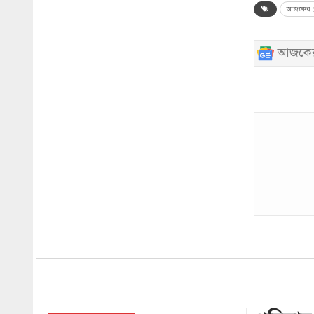
আজকের ব
আজকের