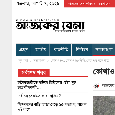
শুক্রবার, আগস্ট ৭, ২০২৬
আজকের বেলা পরিবার
যোগাযোগ
প্রচ্ছদ
জাতীয়
রাজনীতি
নির্বাচন
সারাবাংলা
মূলপাতা
সারাবাংলা
কোথাও ৮০, কোথাও ৬০ কিমি. বেগে ঝড় হতে পারে
কোথাও 
সর্বশেষ খবর
হাটহাজারীতে ঝটিকা মিছিলের চেষ্টা, দুই
আজকের 
ছাত্রলীগকর্মী…
নির্বাচন ঠেকাতে কারা সক্রিয়?
শিক্ষকদের বাড়ি ভাড়া বেড়ে ১৫ শতাংশ, পাবেন
দুই ধাপে