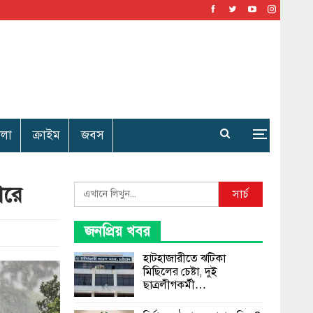
েলা
ক্রাইম
জবস
ারে
Search
সার্চ
জনপ্রিয় খবর
হাটহাজারীতে ঝটিকা
মিছিলের চেষ্টা, দুই
ছাত্রলীগকর্মী…