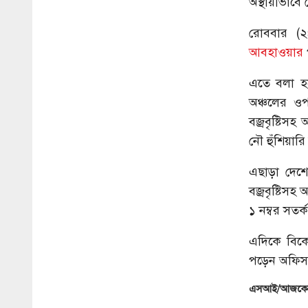
অস্থায়ীভাবে
রোববার (২৪
আবহাওয়ার
এতে বলা হয়ে
অঞ্চলের ওপর
বজ্রবৃষ্টিস
নৌ হুঁশিয়া
এছাড়া দেশে
বজ্রবৃষ্টিস
১ নম্বর সতর
এদিকে বিকে
পড়েন অফিস
এসআই/আজকের