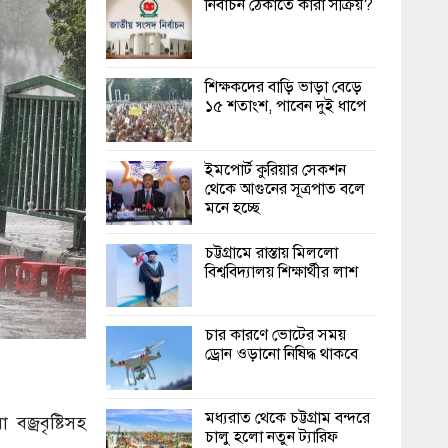
নির্বাচন ঠেকাতে কারা সক্রিয়?
শিক্ষকদের বাড়ি ভাড়া বেড়ে
১৫ শতাংশ, পাবেন দুই ধাপে
ইমপোর্ট কুরিয়ার সেকশন
থেকে আগুনের সূত্রপাত বলে
মনে হচ্ছে
চট্টগ্রামে রাস্তায় মিললো
বিশ্ববিদ্যালয় শিক্ষার্থীর লাশ
চার কারণে ভোটের সময়
ড্রোন ওড়ানো নিষিদ্ধ থাকবে
মধ্যরাত থেকে চট্টগ্রাম বন্দরে
বজ্রবৃষ্টিসহ
চালু হলো নতুন ট্যারিফ