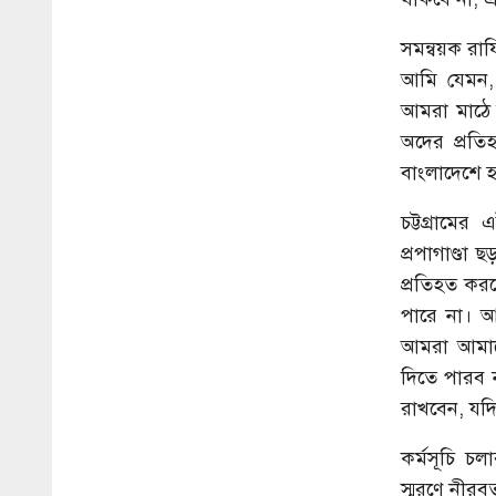
সমন্বয়ক রাফ
আমি যেমন,
আমরা মাঠে 
অদের প্রতি
বাংলাদেশে হ
চট্টগ্রামে
প্রপাগাণ্ডা
প্রতিহত করব
পারে না। 
আমরা আমাদে
দিতে পারব 
রাখবেন, য
কর্মসূচি চল
স্মরণে নীরব