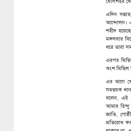
ষোলশহর থেক
এদিন সপ্তাহ
আন্দোলন। এ
শহীদ হয়েছে
মঙ্গলবার বি
ধরে তারা স
এরপর মিছিল 
অংশ মিছিল 
এর আগে ষোল
সমন্বয়ক খা
বলেন, এই ব
আমার হিন্দু ব
জাতি, গোষ্
প্রতিরোধ ক
থাকবে না, 