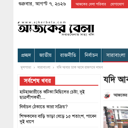
শুক্রবার, আগস্ট ৭, ২০২৬
আজকের বেলা পরিবার
যোগাযোগ
প্রচ্ছদ
জাতীয়
রাজনীতি
নির্বাচন
সারাবাংলা
মূলপাতা
সারাবাংলা
যদি আবার ডাক আসে রাজপথে নামব
যদি আ
সর্বশেষ খবর
হাটহাজারীতে ঝটিকা মিছিলের চেষ্টা, দুই
আজকের 
ছাত্রলীগকর্মী…
নির্বাচন ঠেকাতে কারা সক্রিয়?
শিক্ষকদের বাড়ি ভাড়া বেড়ে ১৫ শতাংশ, পাবেন
দুই ধাপে