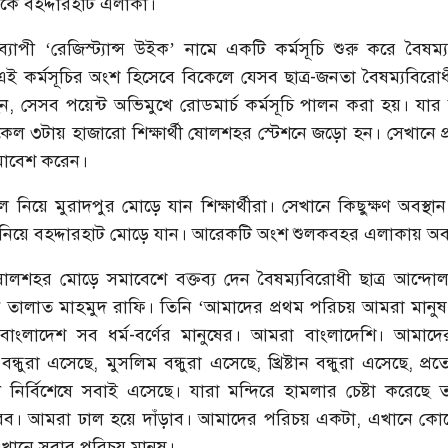
ে বহদ্দারহাট এলাকা।
ব্যাপী ‘রেজিস্ট্যান্স উইক’ নামে একটি কর্মসূচি শুরু করে বৈষম্য
ই কর্মসূচির অংশ হিসেবে বিকেলে যেসব ছাত্র-জনতা বৈষম্যবিরো
ন, সেসব পয়েন্ট অভিমুখে রোডমার্চ কর্মসূচি পালন করা হয়। যার
কেল ৩টায় হাজারো শিক্ষার্থী ষোলশহর স্টেশনে জড়ো হন। সেখানে প
মাবেশ করেন।
নিয়ে মুরাদপুর মোড়ে যান শিক্ষার্থীরা। সেখানে কিছুক্ষণ অবস্থ
নিয়ে বহদ্দারহাট মোড়ে যান। আরেকটি অংশ শুলকবহর এলাকায় অবস
শহর মোড়ে সমাবেশে বক্তব্য দেন বৈষম্যবিরোধী ছাত্র আন্দোলন, 
ন তালাত মাহমুদ রাফি। তিনি ‘আমাদের প্রথম পরিচয় আমরা মানুষ’
াংলাদেশ সব ধর্ম-বর্ণের মানুষের। আমরা বাংলাদেশি। আমাদ
ন্ধুরা এসেছে, মুসলিম বন্ধুরা এসেছে, খ্রিষ্টান বন্ধুরা এসেছে, প্রত্য
ঠী নির্বিশেষে সবাই এসেছে। যারা মন্দিরে হামলার চেষ্টা করেছে
রব। আমরা ঢাল হয়ে দাঁড়াব। আমাদের পরিচয় একটা, এখানে কোন
এখানে সবার পরিচয় মানুষ।