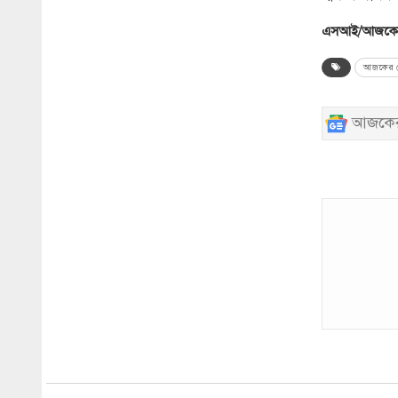
এসআই/আজকের
আজকের ব
আজকের