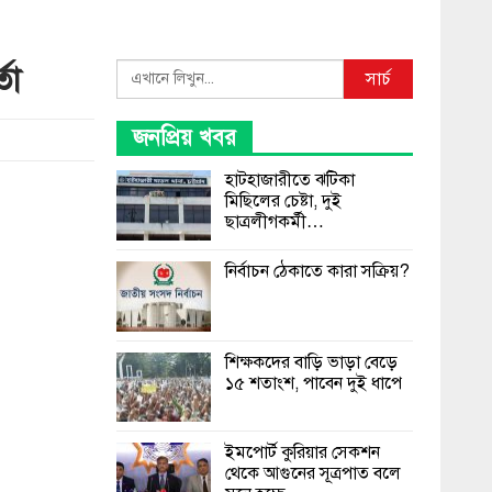
তা
Search
সার্চ
জনপ্রিয় খবর
হাটহাজারীতে ঝটিকা
মিছিলের চেষ্টা, দুই
ছাত্রলীগকর্মী…
নির্বাচন ঠেকাতে কারা সক্রিয়?
শিক্ষকদের বাড়ি ভাড়া বেড়ে
১৫ শতাংশ, পাবেন দুই ধাপে
ইমপোর্ট কুরিয়ার সেকশন
থেকে আগুনের সূত্রপাত বলে