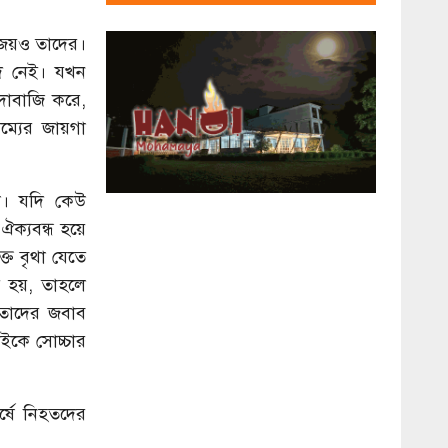
বিজয়ও তাদের।
দ নেই। যখন
দাবাজি করে,
ম্যের জায়গা
না। যদি কেউ
ঐক্যবন্ধ হয়ে
্ত বৃথা যেতে
 হয়, তাহলে
 তাদের জবাব
ইকে সোচ্চার
র্ষে নিহতদের