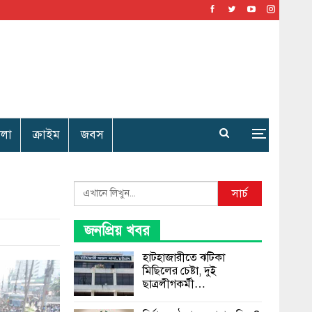
েলা
ক্রাইম
জবস
Search
সার্চ
জনপ্রিয় খবর
হাটহাজারীতে ঝটিকা
মিছিলের চেষ্টা, দুই
ছাত্রলীগকর্মী…