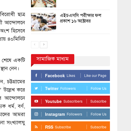
বিরোধী ছাত্র
এইচএসসি পরীক্ষার ফল
প্রকাশ ১৬ অক্টোবর
ধী আন্দোলনে
 অংশ হিসেবে
্রায় ৪০মিনিট
সামাজিক মাধ্যম
ান শেষে একটি
্থান নেন।
Facebook
Likes
Like our Page
চট্টগ্রামের
Twitter
Followers
Follow Us
 উল্লেখ করে
ের আন্দোলনে
Youtube
Subscribers
Subscribe
েক ধর্ম, বর্ণ,
 তাদের আমরা
Instagram
Followers
Follow Us
ো সংখ্যালঘু
RSS
Subscribe
Subscribe