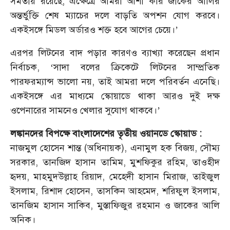
সমতায় রয়েছে, এক্ষেত্রে আমরা আশা করি জাকের আলির
অন্তর্ভুক্তি শেষ ম্যাচের দলে বাড়তি অপশন যোগ করবে।
একইসঙ্গে মিডল অর্ডারও শক্ত হবে আগের চেয়ে।’
এরপর লিটনের বাদ পড়ার কারণও ব্যাখ্যা করেছেন প্রধান
নির্বাচক, ‘সাদা বলের ক্রিকেটে লিটনের সাম্প্রতিক
পারফরম্যান্স ভালো নয়, তাই আমরা দলে পরিবর্তন এনেছি।
একইসঙ্গে এর মাধ্যমে স্কোয়াডে থাকা আরও দুই দক্ষ
ওপেনারের সামনেও খেলার সুযোগ থাকবে।’
লঙ্কানদের বিপক্ষে বাংলাদেশের তৃতীয় ওয়ানডে স্কোয়াড :
নাজমুল হোসেন শান্ত (অধিনায়ক), এনামুল হক বিজয়, সৌম্য
সরকার, তানজিদ হাসান তামিম, মুশফিকুর রহিম, তাওহীদ
হৃদয়, মাহমুদউল্লাহ রিয়াদ, মেহেদী হাসান মিরাজ, তাইজুল
ইসলাম, রিশাদ হোসেন, তাসকিন আহমেদ, শরিফুল ইসলাম,
তানজিম হাসান সাকিব, মুস্তাফিজুর রহমান ও জাকের আলি
অনিক।