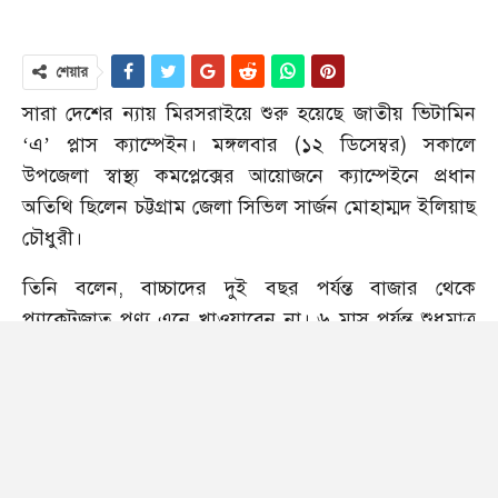
শেয়ার
সারা দেশের ন্যায় মিরসরাইয়ে শুরু হয়েছে জাতীয় ভিটামিন
‘এ’ প্লাস ক্যাম্পেইন। মঙ্গলবার (১২ ডিসেম্বর) সকালে
উপজেলা স্বাস্থ্য কমপ্লেক্সের আয়োজনে ক্যাম্পেইনে প্রধান
অতিথি ছিলেন চট্টগ্রাম জেলা সিভিল সার্জন মোহাম্মদ ইলিয়াছ
চৌধুরী।
তিনি বলেন, বাচ্চাদের দুই বছর পর্যন্ত বাজার থেকে
প্যাকেটজাত পণ্য এনে খাওয়াবেন না। ৬ মাস পর্যন্ত শুধুমাত্র
মায়ের বুকের
দুধ
এবং ৬ মাস পরে বাড়তি খাবার হিসেবে অন্য
সব স্বাভাবিক তরল খাদ্য খাওয়াবেন।
মিরসরাই উপজেলা স্বাস্থ্য ও পরিবার পরিকল্পনা কর্মকর্তা ডা.
মো. মিনহাজ উদ্দিনের সভাপতিত্বে বিশেষ অতিথি ছিলেন
উপজেলা নির্বাহী অফিসার মাহফুজা জেরিন, মিরসরাই