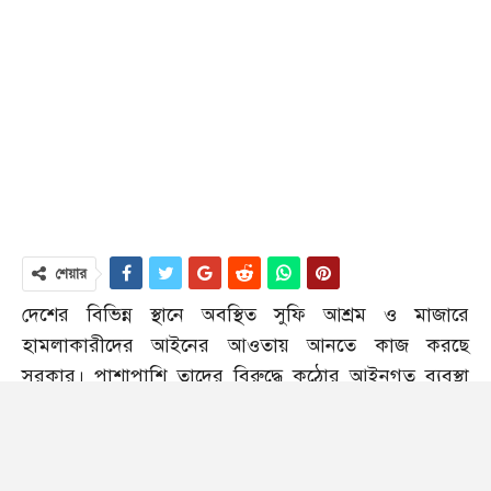
শেয়ার
দেশের বিভিন্ন স্থানে অবস্থিত সুফি আশ্রম ও মাজারে
হামলাকারীদের আইনের আওতায় আনতে কাজ করছে
সরকার। পাশাপাশি তাদের বিরুদ্ধে কঠোর আইনগত ব্যবস্থা
নেওয়ার কাজও চলছে।
এছাড়া ধর্মীয় উপাসনালয় ও সাংস্কৃতিক স্থাপনাগুলো রক্ষায়
পর্যাপ্ত ব্যবস্থা নিতে আইনশৃঙ্খলা রক্ষাকারী বাহিনীকে নির্দেশ