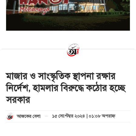
মাজার ও সাংস্কৃতিক স্থাপনা রক্ষার
নির্দেশ, হামলার বিরুদ্ধে কঠোর হচ্ছে
সরকার
১৫ সেপ্টেম্বর ২০২৪ | ০১:০৮ অপরাহ্ণ
আজকের বেলা