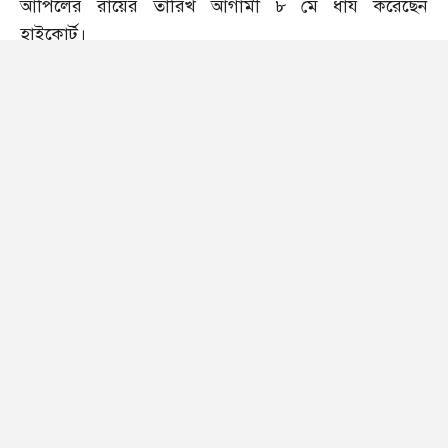
আপিলের রায়ের তারিখ আগামী ৮ মে ধার্য করেছেন
হাইকোর্ট।
বুধবার (৩০ এপ্রিল) বিচারপতি মোস্তফা জামান ইসলাম ও
বিচারপতি নাসরিন আক্তারের হাইকোর্ট বেঞ্চ এ রায় দেন।
আদালতে আসামিপক্ষে শুনানি করেন জ্যেষ্ঠ আইনজীবী এস
এম শাহজাহান, সরওয়ার আহমেদ এবং মোহাম্মদ শিশির
মনির। রাষ্ট্রপক্ষে ছিলেন ডেপুটি অ্যাটর্নি জেনারেল সুলতানা
আক্তার রুবী।
২০১৪ সালের ২৩ জুন এ মামলায় রায় ঘোষণা করেন ঢাকার
দ্বিতীয় অতিরিক্ত মহানগর দায়রা জজ। রায়ে নিষিদ্ধ ঘোষিত
হরকাতুল জিহাদের (হুজি) শীর্ষ নেতা মুফতি আবদুল হান্নান,
বিএনপি নেতা ও সাবেক উপমন্ত্রী আবদুস সালাম পিন্টুর ভাই
মাওলানা তাজউদ্দিনসহ ৮ জনকে মৃত্যুদণ্ড এবং ৬ জনকে
যাবজ্জীবন কারাদণ্ড দেওয়া হয়।