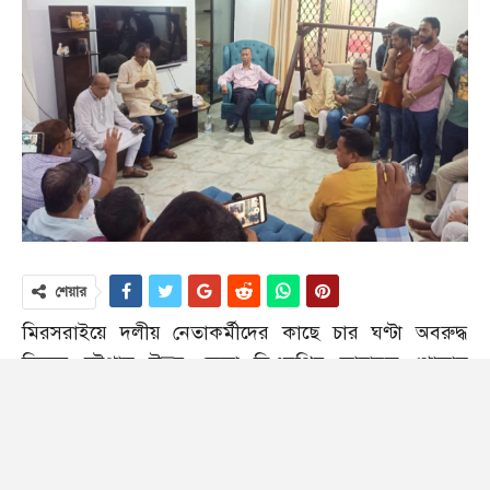
শেয়ার
মিরসরাইয়ে দলীয় নেতাকর্মীদের কাছে চার ঘণ্টা অবরুদ্ধ
ছিলেন চট্টগ্রাম উত্তর জেলা বিএনপির আহ্বায়ক গোলাম
আকবর খন্দকার। কেন্দ্রীয় যুবলীগের সদস্য নিয়াজ মোর্শেদ
এলিটের বাবা কেন্দ্রীয় জাতীয়তাবাদী মুক্তিযোদ্ধা দলের
প্রেসিডিয়াম সদস্য মনিরুল ইসলাম ইউসুপের বাড়ি গিয়ে নিজ
দলের নেতাকর্মীদের রোষানলে পড়েন চট্টগ্রাম বিএনপির এই