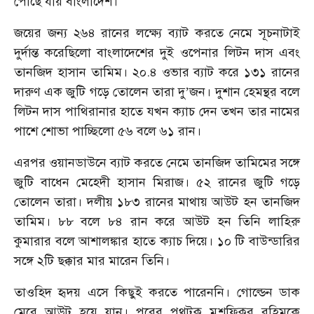
পৌঁছে যায় বাংলাদেশ।
জয়ের জন্য ২৬৪ রানের লক্ষ্যে ব্যাট করতে নেমে সূচনাটাই
দুর্দান্ত করেছিলো বাংলাদেশের দুই ওপেনার লিটন দাস এবং
তানজিদ হাসান তামিম। ২০.৪ ওভার ব্যাট করে ১৩১ রানের
দারুণ এক জুটি গড়ে তোলেন তারা দু’জন। দুশান হেমন্থর বলে
লিটন দাস পাথিরানার হাতে যখন ক্যাচ দেন তখন তার নামের
পাশে শোভা পাচ্ছিলো ৫৬ বলে ৬১ রান।
এরপর ওয়ানডাউনে ব্যাট করতে নেমে তানজিদ তামিমের সঙ্গে
জুটি বাধেন মেহেদী হাসান মিরাজ। ৫২ রানের জুটি গড়ে
তোলেন তারা। দলীয় ১৮৩ রানের মাথায় আউট হন তানজিদ
তামিম। ৮৮ বলে ৮৪ রান করে আউট হন তিনি লাহিরু
কুমারার বলে আশালঙ্কার হাতে ক্যাচ দিয়ে। ১০ টি বাউন্ডারির
সঙ্গে ২টি ছক্কার মার মারেন তিনি।
তাওহিদ হৃদয় এসে কিছুই করতে পারেননি। গোল্ডেন ডাক
মেরে আউট হয়ে যান। পরের পথটুকু মুশফিকুর রহিমকে