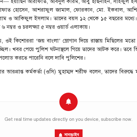
ন— ইয়াছিন আরাফাত, আবদুল করিম, আবু হাছনাইন, সাইফুল ইস
াফাত হোসেন, আশরাফুল জামাল, ফোরকান, মো. ইকবাল, আশি
াম ও আকিফুল ইসলাম। তাদের বয়স ১২ থেকে ১৫ বছরের মধ্যে।
৬ নম্বর ও চরলক্ষ্যা ৫ নম্বর ওয়ার্ড এলাকায়।
য়, ওই কিশোররা ‘জয় বাংলা’ স্লোগান দিয়ে রাস্তায় মিছিলের মত
চ্ছিল। খবর পেয়ে পুলিশ ঘটনাস্থলে গিয়ে তাদের আটক করে। তবে ভ
লোড করতে পারেনি বলে দাবি পুলিশের।
ার ভারপ্রাপ্ত কর্মকর্তা (ওসি) মুহাম্মদ শরীফ বলেন, তাদের বিরুদ্ধ
Get real time updates directly on you device, subscribe now.
সাবস্ক্রাইব