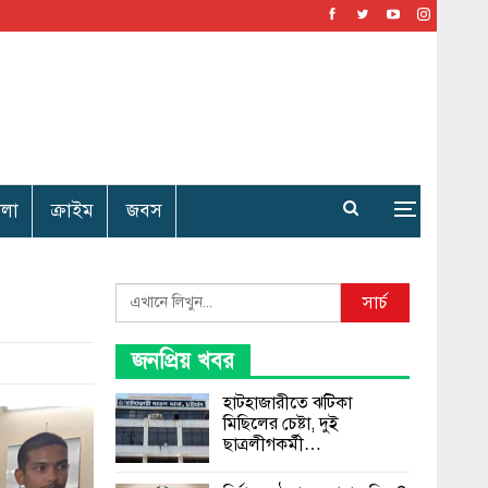
েলা
ক্রাইম
জবস
Search
সার্চ
জনপ্রিয় খবর
হাটহাজারীতে ঝটিকা
মিছিলের চেষ্টা, দুই
ছাত্রলীগকর্মী…