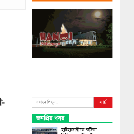
ী-
Search
সার্চ
জনপ্রিয় খবর
হাটহাজারীতে ঝটিকা