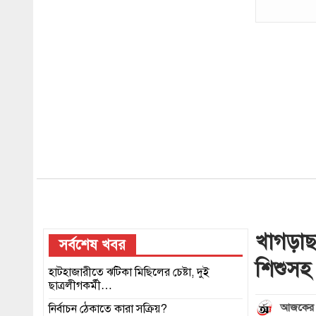
খাগড়াছ
সর্বশেষ খবর
শিশুসহ
হাটহাজারীতে ঝটিকা মিছিলের চেষ্টা, দুই
ছাত্রলীগকর্মী…
আজকের 
নির্বাচন ঠেকাতে কারা সক্রিয়?