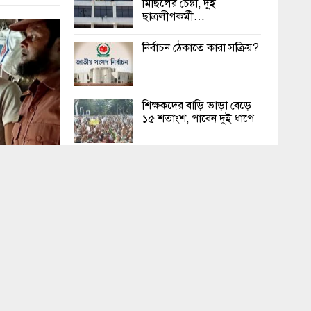
মিছিলের চেষ্টা, দুই
ছাত্রলীগকর্মী…
নির্বাচন ঠেকাতে কারা সক্রিয়?
শিক্ষকদের বাড়ি ভাড়া বেড়ে
১৫ শতাংশ, পাবেন দুই ধাপে
ইমপোর্ট কুরিয়ার সেকশন
থেকে আগুনের সূত্রপাত বলে
মনে হচ্ছে
চট্টগ্রামে রাস্তায় মিললো
বিশ্ববিদ্যালয় শিক্ষার্থীর লাশ
চার কারণে ভোটের সময়
ড্রোন ওড়ানো নিষিদ্ধ থাকবে