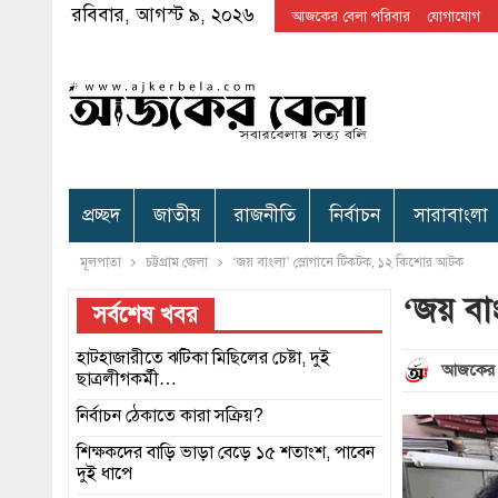
রবিবার, আগস্ট ৯, ২০২৬
আজকের বেলা পরিবার
যোগাযোগ
প্রচ্ছদ
জাতীয়
রাজনীতি
নির্বাচন
সারাবাংলা
মূলপাতা
চট্টগ্রাম জেলা
‘জয় বাংলা’ স্লোগানে টিকটক, ১২ কিশোর আটক
‘জয় বা
সর্বশেষ খবর
হাটহাজারীতে ঝটিকা মিছিলের চেষ্টা, দুই
আজকের 
ছাত্রলীগকর্মী…
নির্বাচন ঠেকাতে কারা সক্রিয়?
শিক্ষকদের বাড়ি ভাড়া বেড়ে ১৫ শতাংশ, পাবেন
দুই ধাপে