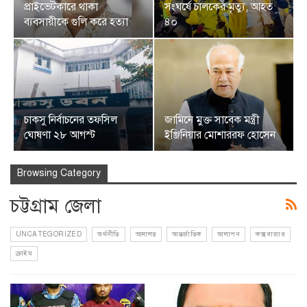
প্রাইভেটকারে থাকা
সংঘর্ষে চালকের মৃত্যু, আহত
ব্যবসায়ীকে গুলি করে হত্যা
৪০
চাকসু নির্বাচনের তফসিল
জামিনে মুক্ত সাবেক মন্ত্রী
ঘোষণা ২৮ আগস্ট
ইঞ্জিনিয়ার মোশাররফ হোসেন
Browsing Category
চট্টগ্রাম জেলা
UNCATEGORIZED
অর্থনীতি
আদালত
আন্তর্জাতিক
আলাপন
কক্সবাজার
ক্রাইম