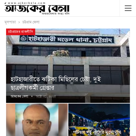
মূলপাতা
চট্টগ্রাম জেলা
চট্টগ্রামের রাজনীতি
হাটহাজারীতে ঝটিকা মিছিলের চেষ্টা, দুই
ছাত্রলীগকর্মী গ্রেপ্তার
আজকের বেলা
অক্টো ৩১, ২০২৫
পটিয়ায় দুই বাসের মুখোমুখি