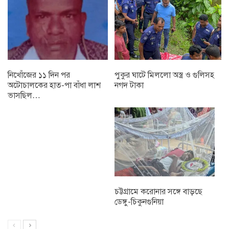
নিখোঁজের ১১ দিন পর
পুকুর ঘাটে মিললো অস্ত্র ও গুলিসহ
অটোচালকের হাত-পা বাঁধা লাশ
নগদ টাকা
ভাসছিল…
চট্টগ্রামে করোনার সঙ্গে বাড়ছে
ডেঙ্গু-চিকুনগুনিয়া