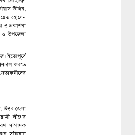
শেখ মোহাম্মদ
াস উদ্দিন,
এনায়েত হোসেন
 ও প্রকাশনা
া ও উপজেলা
জ। ইতোপূর্বে
 বানচাল করতে
নেতাকর্মীদের
ী, উত্তর জেলা
য়ামী লীগের
রণ সম্পাদক
আবু সুফিয়ান