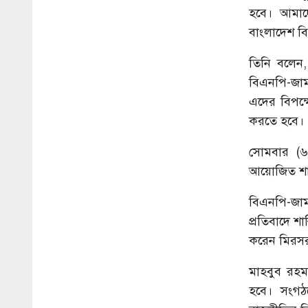
হবে। আমাদে
বাংলাদেশ ব
তিনি বলেন,
বিএনপি-জাম
এদের বিপক্
করতে হবে।
সোমবার (৬
আয়োজিত শান্
বিএনপি-জামা
প্রতিবাদে 
করেন মিরসর
মাহবুব রহম
হবে। সংগঠ