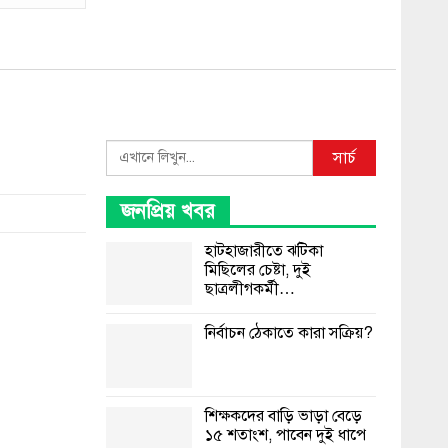
Search
সার্চ
জনপ্রিয় খবর
হাটহাজারীতে ঝটিকা
মিছিলের চেষ্টা, দুই
ছাত্রলীগকর্মী…
নির্বাচন ঠেকাতে কারা সক্রিয়?
শিক্ষকদের বাড়ি ভাড়া বেড়ে
১৫ শতাংশ, পাবেন দুই ধাপে