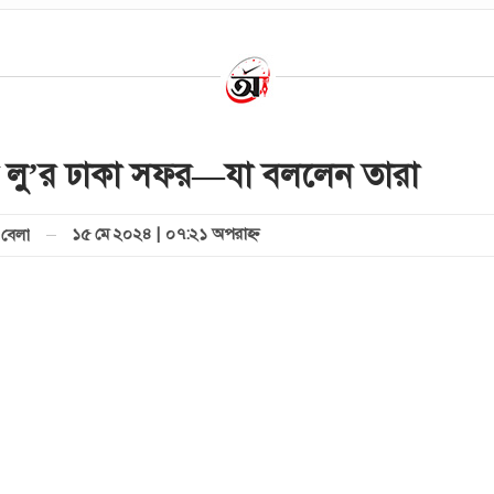
ড লু’র ঢাকা সফর—যা বললেন তারা
১৫ মে ২০২৪ | ০৭:২১ অপরাহ্ণ
বেলা