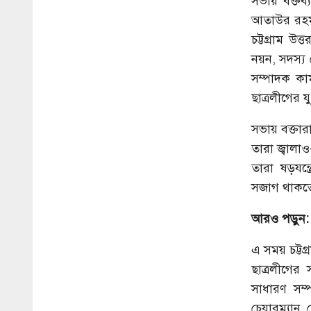
সভায় বক্তব্
আতাউর রহম
চট্টগ্রাম উ
নয়ন, সদস্য
সম্পাদক ক
ছাত্রলীগের য
সভায় বক্তার
তারা জ্বালা
তারা ষড়যন্ত
সজাগ থাকত
আরও পড়ুন
এ সময় চট্টগ্
ছাত্রলীগে
সাধারণ সম
চেয়ারম্যান