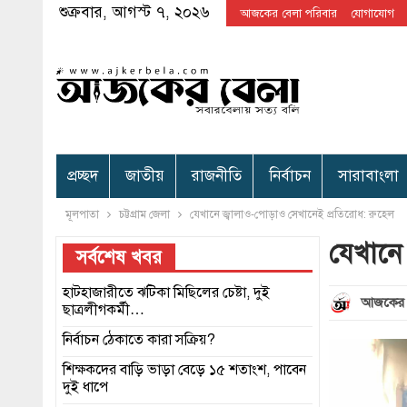
শুক্রবার, আগস্ট ৭, ২০২৬
আজকের বেলা পরিবার
যোগাযোগ
প্রচ্ছদ
জাতীয়
রাজনীতি
নির্বাচন
সারাবাংলা
মূলপাতা
চট্টগ্রাম জেলা
যেখানে জ্বালাও-পোড়াও সেখানেই প্রতিরোধ: রুহেল
যেখানে
সর্বশেষ খবর
হাটহাজারীতে ঝটিকা মিছিলের চেষ্টা, দুই
আজকের 
ছাত্রলীগকর্মী…
নির্বাচন ঠেকাতে কারা সক্রিয়?
শিক্ষকদের বাড়ি ভাড়া বেড়ে ১৫ শতাংশ, পাবেন
দুই ধাপে