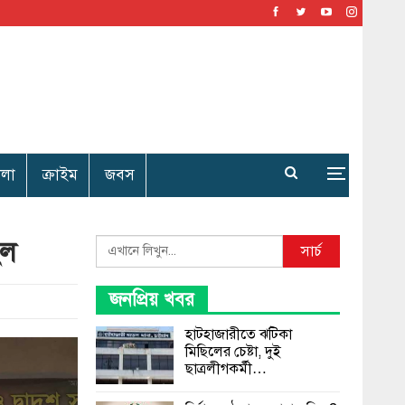
েলা
ক্রাইম
জবস
েল
Search
সার্চ
জনপ্রিয় খবর
হাটহাজারীতে ঝটিকা
মিছিলের চেষ্টা, দুই
ছাত্রলীগকর্মী…