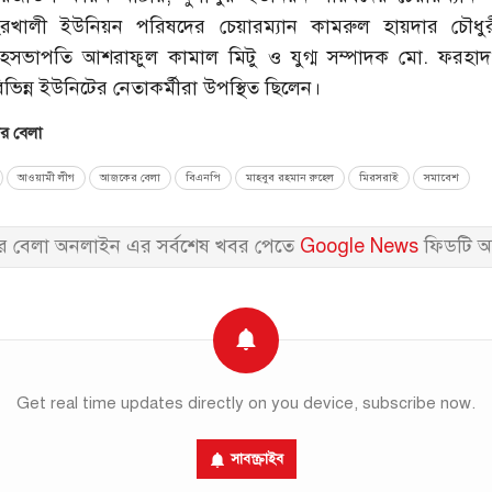
াহেরখালী ইউনিয়ন পরিষদের চেয়ারম্যান কামরুল হায়দার চৌধু
সহসভাপতি আশরাফুল কামাল মিটু ও যুগ্ম সম্পাদক মো. ফরহা
িন্ন ইউনিটের নেতাকর্মীরা উপস্থিত ছিলেন।
 বেলা
আওয়ামী লীগ
আজকের বেলা
বিএনপি
মাহবুব রহমান রুহেল
মিরসরাই
সমাবেশ
 বেলা অনলাইন এর সর্বশেষ খবর পেতে
Google News
ফিডটি অ
Get real time updates directly on you device, subscribe now.
সাবস্ক্রাইব