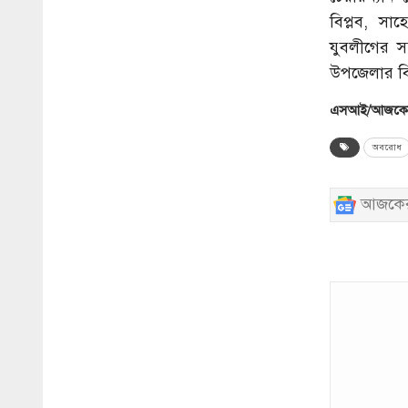
বিপ্লব, স
যুবলীগের 
উপজেলার বিভ
এসআই/আজকের
অবরোধ
আজকের