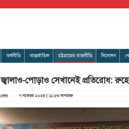
অর্থনীতি
আন্তর্জাতিক
চট্টগ্রামের রাজনীতি
বিনোদন
খ
 জ্বালাও-পোড়াও সেখানেই প্রতিরোধ: রুহ
৭ নভেম্বর ২০২৩ | ১১:৫৬ অপরাহ্ণ
বেলা