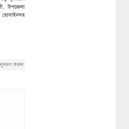
রী, উপজেলা
দ হোসাইনসহ
নুসরণ করুন