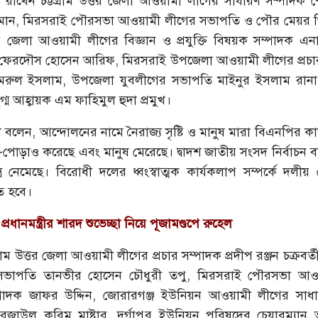
য রাখেন চট্টগ্রাম উত্তর জেলা আওয়ামী লীগের সাধারণ সম্পাদক 
ান, মিরসরাই পৌরসভা আওয়ামী লীগের সভাপতি ও পৌর মেয়র গিয়
ত্তর জেলা আওয়ামী লীগের বিজ্ঞান ও প্রযুক্তি বিষয়ক সম্পাদক 
 ফেরদৌস হোসেন আরিফ, মিরসরাই উপজেলা আওয়ামী লীগের প্রচার
ামরুল ইসলাম, উপজেলা যুবলীগের সভাপতি মাইনুর ইসলাম রান
ুগ্ম আহ্বায়ক এম ফাহিমুল হুদা প্রমুখ।
া বলেন, আন্দোলনের নামে নৈরাজ্য সৃষ্টি ও মানুষ মারা বিএনপির কা
ও-পোড়াও করেছে এবং মানুষ মেরেছে। দ্বাদশ জাতীয় সংসদ নির্বাচন
্রে নেমেছে। বিরোধী দলের ধ্বংস্বাত্মক কার্যকলাপ সম্পর্কে দলীয় 
ে হবে।
:
প্রধানমন্ত্রীর শারদ শুভেচ্ছা নিয়ে পূজামণ্ডপে রুহেল
রাম উত্তর জেলা আওয়ামী লীগের প্রচার সম্পাদক প্রদীপ রঞ্জন চক্রবর্ত
র সভাপতি তানভীর হোসেন চৌধুরী তপু, মিরসরাই পৌরসভা আও
্পাদক জাফর উদ্দিন, জোরারগঞ্জ ইউনিয়ন আওয়ামী লীগের সাধা
 রেজাউল করিম মাষ্টার, দুর্গাপুর ইউনিয়ন পরিষদের চেয়ারম্যান 