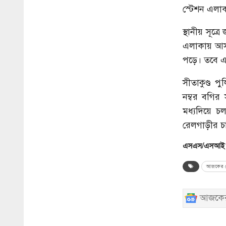
স্টেশন এলা
স্থানীয় সূত্
এলাকায় আসল
পড়ে। তবে 
সীতাকুণ্ড 
নম্বর বগির
মধ্যদিয়ে চ
রেলগাড়ীর চা
এসএস/এসআই
আজকের ব
আজকের