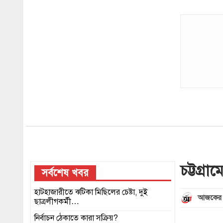
চট্টগ্র
সর্বশেষ খবর
হাটহাজারীতে ঝটিকা মিছিলের চেষ্টা, দুই
আজকের 
ছাত্রলীগকর্মী…
নির্বাচন ঠেকাতে কারা সক্রিয়?