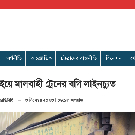
অর্থনীতি
আন্তর্জাতিক
চট্টগ্রামের রাজনীতি
বিনোদন
খ
য়ে মালবাহী ট্রেনের বগি লাইনচ্যুত
৩ ডিসেম্বর ২০২৩ | ০৬:১৮ অপরাহ্ণ
্রতিনিধি