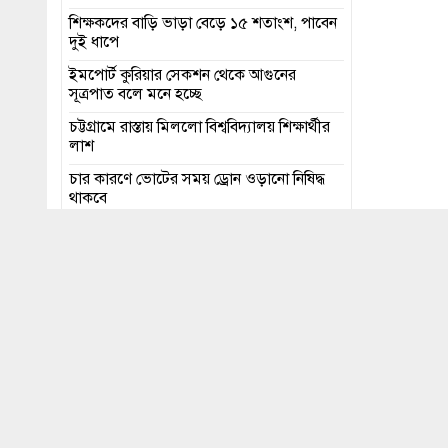
শিক্ষকদের বাড়ি ভাড়া বেড়ে ১৫ শতাংশ, পাবেন
দুই ধাপে
ইমপোর্ট কুরিয়ার সেকশন থেকে আগুনের
সূত্রপাত বলে মনে হচ্ছে
চট্টগ্রামে রাস্তায় মিললো বিশ্ববিদ্যালয় শিক্ষার্থীর
লাশ
চার কারণে ভোটের সময় ড্রোন ওড়ানো নিষিদ্ধ
থাকবে
মধ্যরাত থেকে চট্টগ্রাম বন্দরে চালু হলো নতুন
ট্যারিফ
এইচএসসি পরীক্ষার ফল প্রকাশ ১৬ অক্টোবর
শেয়ার
চট্টগ্রামের 
ফেব্রুয়ারি)