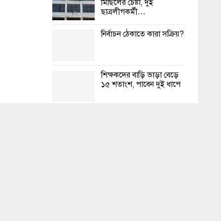
মিছিলের চেষ্টা, দুই
ছাত্রলীগকর্মী…
নির্বাচন ঠেকাতে কারা সক্রিয়?
শিক্ষকদের বাড়ি ভাড়া বেড়ে
১৫ শতাংশ, পাবেন দুই ধাপে
ইমপোর্ট কুরিয়ার সেকশন
থেকে আগুনের সূত্রপাত বলে
মনে হচ্ছে
চট্টগ্রামে রাস্তায় মিললো
বিশ্ববিদ্যালয় শিক্ষার্থীর লাশ
চার কারণে ভোটের সময়
ছে। রোববার (৯
ড্রোন ওড়ানো নিষিদ্ধ থাকবে
 আদেশে তাদের