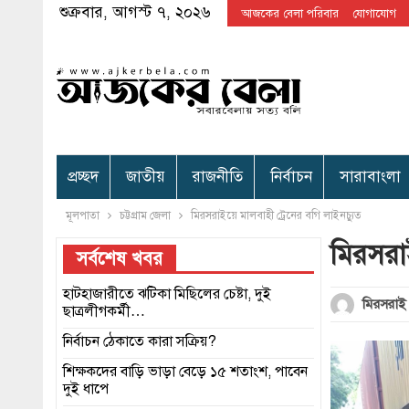
শুক্রবার, আগস্ট ৭, ২০২৬
আজকের বেলা পরিবার
যোগাযোগ
প্রচ্ছদ
জাতীয়
রাজনীতি
নির্বাচন
সারাবাংলা
মূলপাতা
চট্টগ্রাম জেলা
মিরসরাইয়ে মালবাহী ট্রেনের বগি লাইনচ্যুত
মিরসরাই
সর্বশেষ খবর
হাটহাজারীতে ঝটিকা মিছিলের চেষ্টা, দুই
মিরসরাই প
ছাত্রলীগকর্মী…
নির্বাচন ঠেকাতে কারা সক্রিয়?
শিক্ষকদের বাড়ি ভাড়া বেড়ে ১৫ শতাংশ, পাবেন
দুই ধাপে