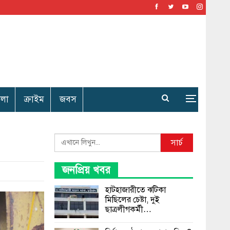
েলা
ক্রাইম
জবস
Search
সার্চ
জনপ্রিয় খবর
হাটহাজারীতে ঝটিকা
মিছিলের চেষ্টা, দুই
ছাত্রলীগকর্মী…