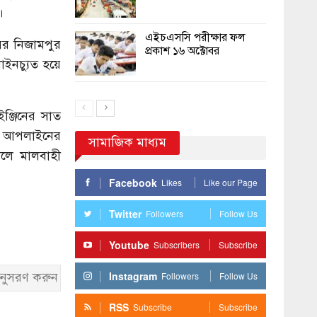
।
এইচএসসি পরীক্ষার ফল
ের নিজামপুর
প্রকাশ ১৬ অক্টোবর
ইনচ্যুত হয়ে
ঞ্জিনের সাত
েন আপলাইনের
সামাজিক মাধ্যম
সলে মালবাহী
Facebook
Likes
Like our Page
Twitter
Followers
Follow Us
Youtube
Subscribers
Subscribe
নুসরণ করুন
Instagram
Followers
Follow Us
RSS
Subscribe
Subscribe